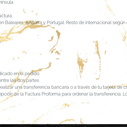
ínsula.
actura.
n Baleares, Andorra y Portugal. Resto de internacional según 
.
dicado en el pedido.
tre las dos partes.
ealizar una transferencia bancaria o a través de tu tarjeta de 
pción de la Factura Proforma para ordenar la transferencia. L