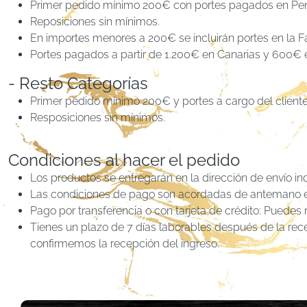
Primer pedido mínimo 200€ con portes pagados en Pen
Reposiciones sin mínimos.
En importes menores a 200€ se incluirán portes en la F
Portes pagados a partir de 1.200€ en Canarias y 600€ e
- Resto Categorías
Primer pedido mínimo 200€ y portes a cargo del cliente
Resposiciones sin mínimos.
Condiciones al hacer el pedido
Los productos se entregarán en la dirección de envío in
Las condiciones de pago son acordadas de antemano en
Pago por transferencia o con tarjeta de crédito: Puedes r
Tienes un plazo de 7 días laborables después de la rece
confirmemos la recepción del ingreso.