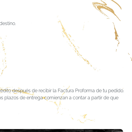
destino.
crédito después de recibir la Factura Proforma de tu pedido.
os plazos de entrega comienzan a contar a partir de que