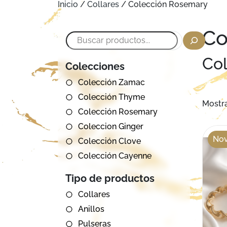
Inicio
/
Collares
/ Colección Rosemary
Co
Buscar
Co
Colecciones
Colección Zamac
Colección Thyme
Mostra
Colección Rosemary
Coleccion Ginger
No
Colección Clove
Colección Cayenne
Tipo de productos
Collares
Anillos
Pulseras