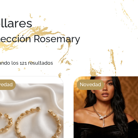
llares
lección Rosemary
Ordenado por los últimos
ndo los 121 resultados
vedad
Novedad