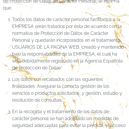
de Protección de Datos de Carácter Personal, le informa
que:
Todos los datos de carácter personal facilitados a la
EMPRESA serán tratados por ésta de acuerdo con la
normativa de Protección de Datos de Carácter
Personal y quedarán incorporados en el tratamiento
USUARIOS DE LA PAGINA WEB, creado y mantenido
bajo la responsabilidad de la EMPRESA, el cual ha
sido debidamente registrado en la Agencia Española
de Protección de Datos.
Los datos son recabados con las siguientes
finalidades: Asegurar la correcta gestión de los
servicios o productos solicitados, y gestión, estudio y
resolución de consultas.
En la recogida y el tratamiento de los datos de
carácter personal se han adoptado las medidas de
seguridad adecuadas para evitar la pérdida, el acceso