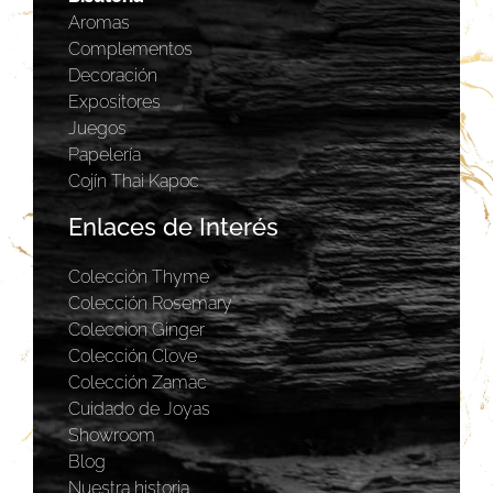
Aromas
Complementos
Decoración
Expositores
Juegos
Papelería
Cojín Thai Kapoc
Enlaces de Interés
Colección Thyme
Colección Rosemary
Coleccion Ginger
Colección Clove
Colección Zamac
Cuidado de Joyas
Showroom
Blog
Nuestra historia