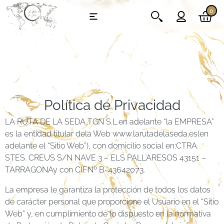
0
Política de Privacidad
LA RUTA DE LA SEDA TGN S.L.en adelante “la EMPRESA”
es la entidad titular dela Web www.larutadelaseda.es(en
adelante el “Sitio Web”), con domicilio social en:CTRA.
STES. CREUS S/N NAVE 3 – ELS PALLARESOS 43151 –
TARRAGONAy con CIFNº B-43642073.
La empresa le garantiza la protección de todos los datos
de carácter personal que proporcione el Usuario en el “Sitio
Web” y, en cumplimiento de lo dispuesto en la normativa