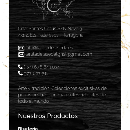
Crta, Santes Creus S/N Nave 3
43151 Els Pallaresos - Tarragona
info@larutadelaseda.es
larutadelasedatgnsl@gmail.com
(+34) 676 844 034
977 627 711
Arte y tradición. Colecciones exclusivas de
piezas hechas con materiales naturales de
todo el mundo.
Nuestros Productos
Bisutería