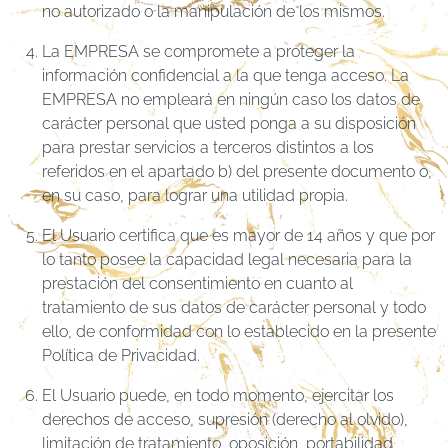
no autorizado o la manipulación de los mismos.
La EMPRESA se compromete a proteger la
información confidencial a la que tenga acceso. La
EMPRESA no empleará en ningún caso los datos de
carácter personal que usted ponga a su disposición
para prestar servicios a terceros distintos a los
referidos en el apartado b) del presente documento o,
en su caso, para lograr una utilidad propia.
El Usuario certifica que es mayor de 14 años y que por
lo tanto posee la capacidad legal necesaria para la
prestación del consentimiento en cuanto al
tratamiento de sus datos de carácter personal y todo
ello, de conformidad con lo establecido en la presente
Política de Privacidad.
El Usuario puede, en todo momento, ejercitar los
derechos de acceso, supresión (derecho al olvido),
limitación de tratamiento, oposición, portabilidad,