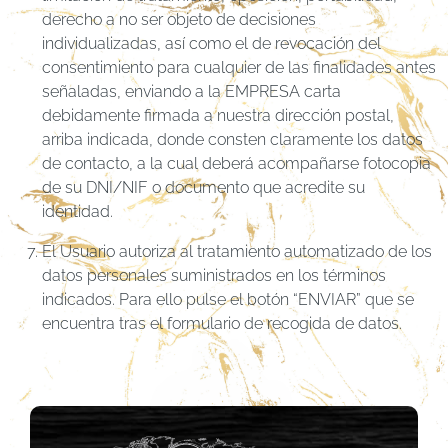
derecho a no ser objeto de decisiones
individualizadas, así como el de revocación del
consentimiento para cualquier de las finalidades antes
señaladas, enviando a la EMPRESA carta
debidamente firmada a nuestra dirección postal,
arriba indicada, donde consten claramente los datos
de contacto, a la cual deberá acompañarse fotocopia
de su DNI/NIF o documento que acredite su
identidad.
El Usuario autoriza al tratamiento automatizado de los
datos personales suministrados en los términos
indicados. Para ello pulse el botón “ENVIAR” que se
encuentra tras el formulario de recogida de datos.