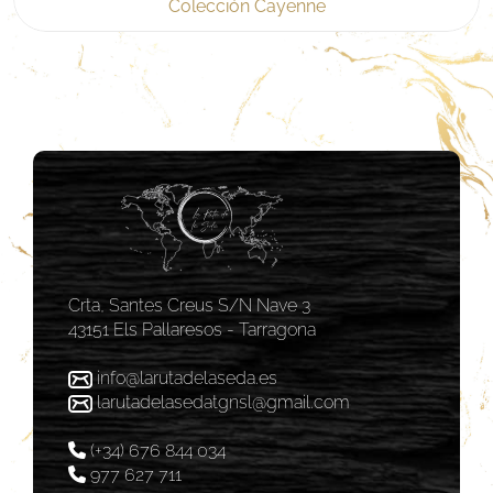
Colección Cayenne
Crta, Santes Creus S/N Nave 3
43151 Els Pallaresos - Tarragona
info@larutadelaseda.es
larutadelasedatgnsl@gmail.com
(+34) 676 844 034
977 627 711