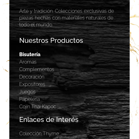
Arte y tradición. Colecciones exclusivas de
piezas hechas con materiales naturales de
todo el mundo.
Nuestros Productos
Bisutería
Aromas
Complementos
Decoración
Expositores
Juegos
Papelería
Cojín Thai Kapoc
Enlaces de Interés
Colección Thyme