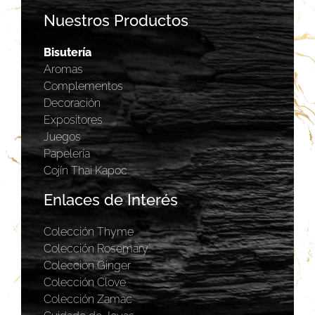
Nuestros Productos
Bisutería
Aromas
Complementos
Decoración
Expositores
Juegos
Papelería
Cojín Thai Kapoc
Enlaces de Interés
Colección Thyme
Colección Rosemary
Coleccion Ginger
Colección Clove
Colección Zamac