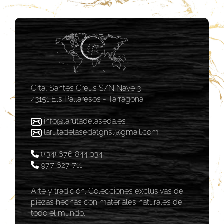
Crta, Santes Creus S/N Nave 3
43151 Els Pallaresos - Tarragona
info@larutadelaseda.es
larutadelasedatgnsl@gmail.com
(+34) 676 844 034
977 627 711
Arte y tradición. Colecciones exclusivas de
piezas hechas con materiales naturales de
todo el mundo.