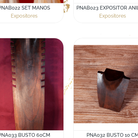
PNAB022 SET MANOS
PNAB023 EXPOSITOR ANI
Expositores
Expositores
PNA033 BUSTO 60CM
PNA032 BUSTO 10 C