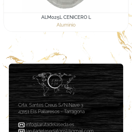
ALM025L CENICERO L
Aluminio
Crta, Santes Creus S/N Nave 3
43151 Els Pallaresos - Tarragona
info@larutadelaseda.es
larutadelasedatgnsl@gmail.com