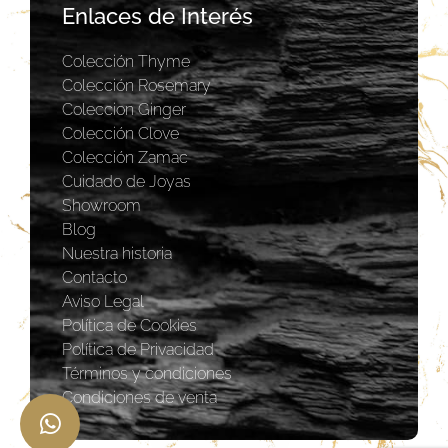
Enlaces de Interés
Colección Thyme
Colección Rosemary
Coleccion Ginger
Colección Clove
Colección Zamac
Cuidado de Joyas
Showroom
Blog
Nuestra historia
Contacto
Aviso Legal
Política de Cookies
Política de Privacidad
Términos y condiciones
Condiciones de venta