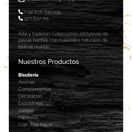
(+34) 676 844 034
977 627 711
Arte y tradición. Colecciones exclusivas de
piezas hechas con materiales naturales de
todo el mundo.
Nuestros Productos
Bisutería
Aromas
Complementos
Decoración
Expositores
Juegos
Papelería
Cojín Thai Kapoc