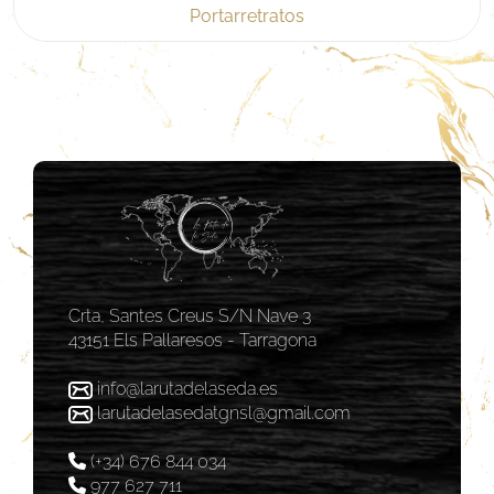
Portarretratos
Crta, Santes Creus S/N Nave 3
43151 Els Pallaresos - Tarragona
info@larutadelaseda.es
larutadelasedatgnsl@gmail.com
(+34) 676 844 034
977 627 711