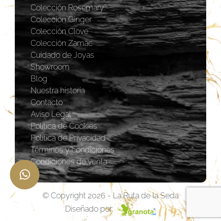
Colección Rosemary
Coleccion Ginger
Colección Clove
Colección Zamac
Cuidado de Joyas
Showroom
Blog
Nuestra historia
Contacto
Aviso Legal
Política de Cookies
Política de Privacidad
Términos y condiciones
Condiciones de venta
© Copyright 2026 - La Ruta de la Seda
Diseñado por: