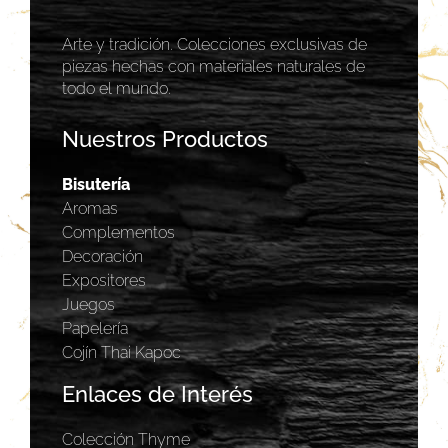
Arte y tradición. Colecciones exclusivas de
piezas hechas con materiales naturales de
todo el mundo.
Nuestros Productos
Bisutería
Aromas
Complementos
Decoración
Expositores
Juegos
Papelería
Cojín Thai Kapoc
Enlaces de Interés
Colección Thyme