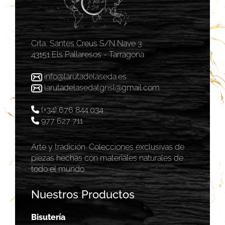
Crta, Santes Creus S/N Nave 3
43151 Els Pallaresos - Tarragona
info@larutadelaseda.es
larutadelasedatgnsl@gmail.com
(+34) 676 844 034
977 627 711
Arte y tradición. Colecciones exclusivas de
piezas hechas con materiales naturales de
todo el mundo.
Nuestros Productos
Bisutería