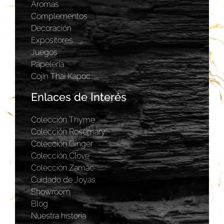
Aromas
Complementos
Decoración
Expositores
Juegos
Papelería
Cojín Thai Kapoc
Enlaces de Interés
Colección Thyme
Colección Rosemary
Coleccion Ginger
Colección Clove
Colección Zamac
Cuidado de Joyas
Showroom
Blog
Nuestra historia