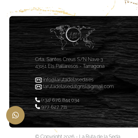
Crta, Santes Creus S/N Nave 3
43151 Els Pallaresos - Tarragona
info@larutadelaseda.es
larutadelasedatgnsl@gmail.com
(+34) 676 844 034
977 627 711
© Copyright 2026 - La Ruta de la Seda