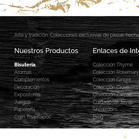
Arte y tradición. Colecciones exclusivas de piezas hech
Nuestros Productos
Enlaces de Int
Bisutería
Colección Thyme
Aromas
Colección Rosemar
Complementos
Coleccion Ginger
Decoración
Colección Clove
Expositores
Colección Zamac
Juegos
Cuidado de Joyas
Papelería
Showroom
Cojín Thai Kapoc
Blog