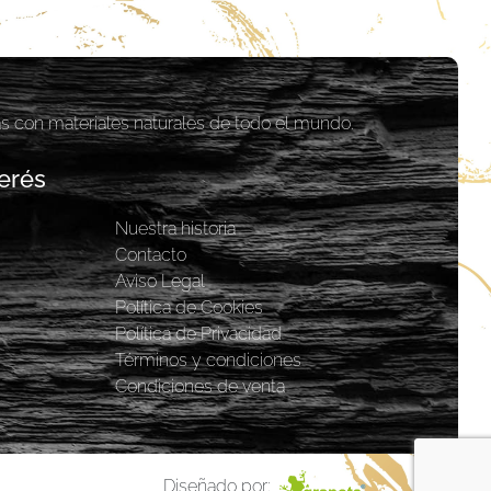
as con materiales naturales de todo el mundo.
erés
Nuestra historia
y
Contacto
Aviso Legal
Política de Cookies
Política de Privacidad
Términos y condiciones
Condiciones de venta
Diseñado por: