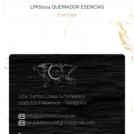
LPKS004 QUEMADOR ESENCIAS
Esencias
Crta, Santes Creus S/N Nave 3
43151 Els Pallaresos - Tarragona
info@larutadelaseda.es
larutadelasedatgnsl@gmail.com