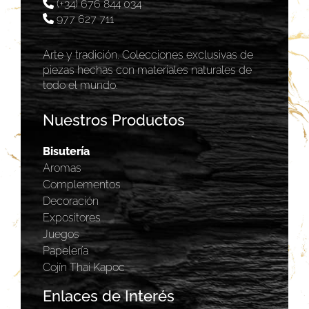
(+34) 676 844 034
977 627 711
Arte y tradición. Colecciones exclusivas de
piezas hechas con materiales naturales de
todo el mundo.
Nuestros Productos
Bisutería
Aromas
Complementos
Decoración
Expositores
Juegos
Papelería
Cojín Thai Kapoc
Enlaces de Interés