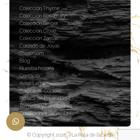
Colección Thyme
Colección Rosemary
Coleccion Ginger
Colección Clove
Colección Zamac
Cuidado de Joyas
Showroom
Blog
Nuestra historia
Contacto
Aviso Legal
Política de Cookies
Política de Privacidad
Términos y condiciones
Condiciones de venta
© Copyright 2026 - La Ruta de la Seda