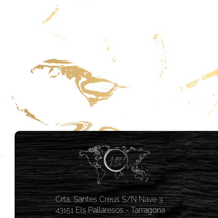
Crta, Santes Creus S/N Nave 3
43151 Els Pallaresos - Tarragona