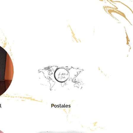
l
Postales