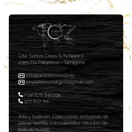
Crta, Santes Creus S/N Nave 3
43151 Els Pallaresos - Tarragona
info@larutadelaseda.es
larutadelasedatgnsl@gmail.com
(+34) 676 844 034
977 627 711
Arte y tradición. Colecciones exclusivas de
piezas hechas con materiales naturales de
todo el mundo.