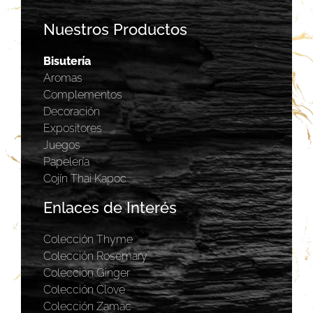
Nuestros Productos
Bisutería
Aromas
Complementos
Decoración
Expositores
Juegos
Papelería
Cojín Thai Kapoc
Enlaces de Interés
Colección Thyme
Colección Rosemary
Coleccion Ginger
Colección Clove
Colección Zamac