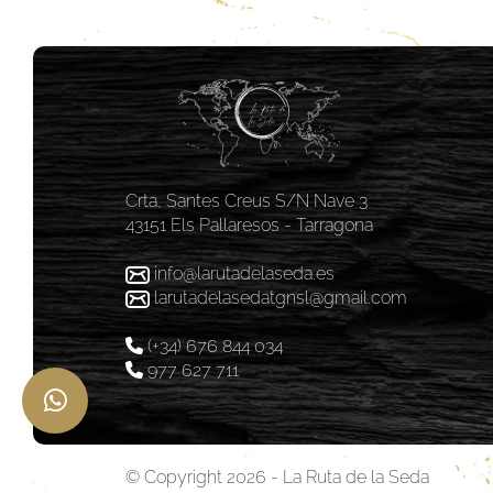
Crta, Santes Creus S/N Nave 3
43151 Els Pallaresos - Tarragona
info@larutadelaseda.es
larutadelasedatgnsl@gmail.com
(+34) 676 844 034
977 627 711
© Copyright 2026 - La Ruta de la Seda