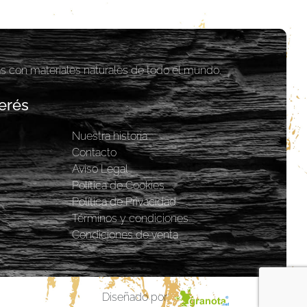
as con materiales naturales de todo el mundo.
erés
Nuestra historia
y
Contacto
Aviso Legal
Política de Cookies
Política de Privacidad
Términos y condiciones
Condiciones de venta
Diseñado por: