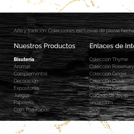
Arte y tradición. Colecciones exclusivas de piezas hech
Nuestros Productos
Enlaces de Int
Bisutería
Colección Thyme
Aromas
Colección Rosemar
Complementos
Coleccion Ginger
Decoración
Colección Clove
Expositores
Colección Zamac
Juegos
Cuidado de Joyas
Papelería
Showroom
Cojín Thai Kapoc
Blog