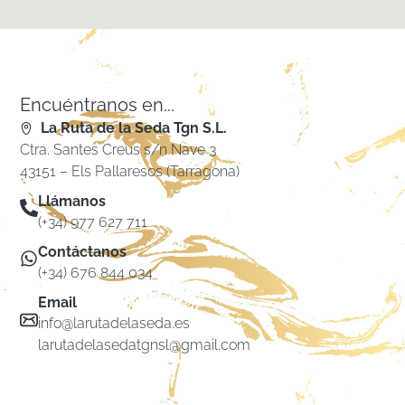
Encuéntranos en...
La Ruta de la Seda Tgn S.L.
Ctra. Santes Creus s/n Nave 3
43151 – Els Pallaresos (Tarragona)
Llámanos
(+34) 977 627 711
Contáctanos
(+34) 676 844 034
Email
info@larutadelaseda.es
larutadelasedatgnsl@gmail.com