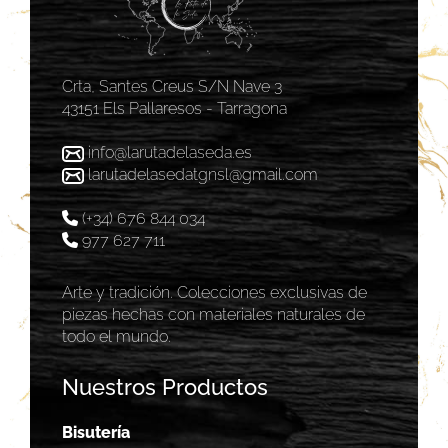
Crta, Santes Creus S/N Nave 3
43151 Els Pallaresos - Tarragona
info@larutadelaseda.es
larutadelasedatgnsl@gmail.com
(+34) 676 844 034
977 627 711
Arte y tradición. Colecciones exclusivas de
piezas hechas con materiales naturales de
todo el mundo.
Nuestros Productos
Bisutería