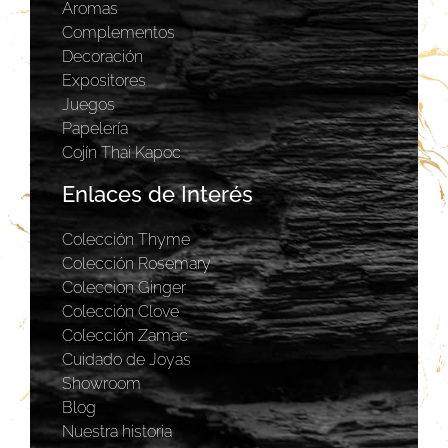
Aromas
Complementos
Decoración
Expositores
Juegos
Papelería
Cojín Thai Kapoc
Enlaces de Interés
Colección Thyme
Colección Rosemary
Coleccion Ginger
Colección Clove
Colección Zamac
Cuidado de Joyas
Showroom
Blog
Nuestra historia