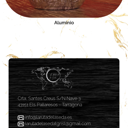
Aluminio
Crta, Santes Creus S/N Nave 3
43151 Els Pallaresos - Tarragona
info@larutadelaseda.es
larutadelasedatgnsl@gmail.com