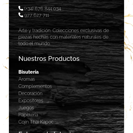
(+34) 676 844 034
977 627 711
Arte y tradición. Colecciones exclusivas de
piezas hechas con materiales naturales de
todo el mundo.
Nuestros Productos
Bisutería
Aromas
Complementos
Decoración
Expositores
Juegos
Papelería
Cojín Thai Kapoc