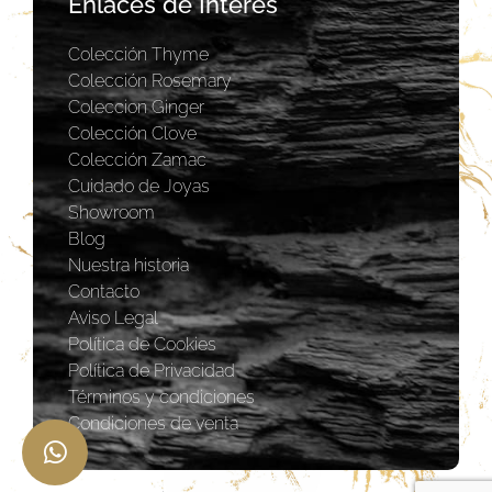
Enlaces de Interés
Colección Thyme
Colección Rosemary
Coleccion Ginger
Colección Clove
Colección Zamac
Cuidado de Joyas
Showroom
Blog
Nuestra historia
Contacto
Aviso Legal
Política de Cookies
Política de Privacidad
Términos y condiciones
Condiciones de venta