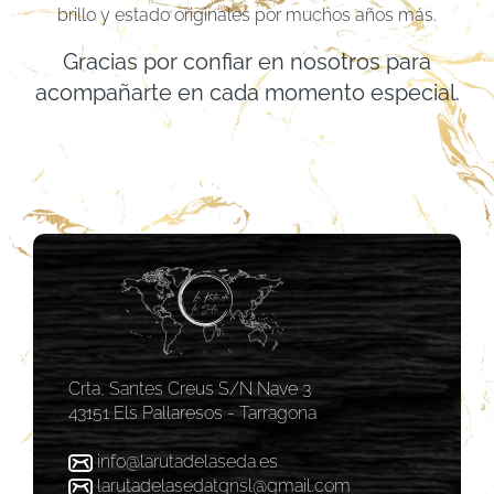
brillo y estado originales por muchos años más.
Gracias por confiar en nosotros para
acompañarte en cada momento especial.
Crta, Santes Creus S/N Nave 3
43151 Els Pallaresos - Tarragona
info@larutadelaseda.es
larutadelasedatgnsl@gmail.com