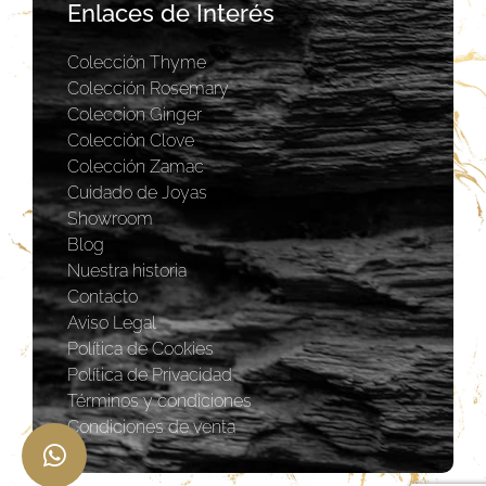
Enlaces de Interés
Colección Thyme
Colección Rosemary
Coleccion Ginger
Colección Clove
Colección Zamac
Cuidado de Joyas
Showroom
Blog
Nuestra historia
Contacto
Aviso Legal
Política de Cookies
Política de Privacidad
Términos y condiciones
Condiciones de venta