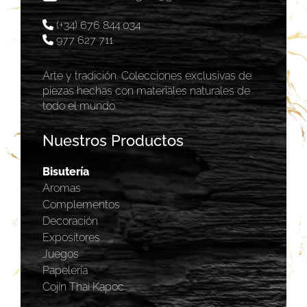
(+34) 676 844 034
977 627 711
Arte y tradición. Colecciones exclusivas de
piezas hechas con materiales naturales de
todo el mundo.
Nuestros Productos
Bisutería
Aromas
Complementos
Decoración
Expositores
Juegos
Papelería
Cojín Thai Kapoc