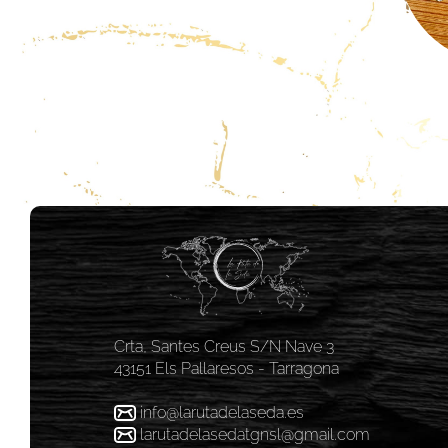
Crta, Santes Creus S/N Nave 3
43151 Els Pallaresos - Tarragona
info@larutadelaseda.es
larutadelasedatgnsl@gmail.com