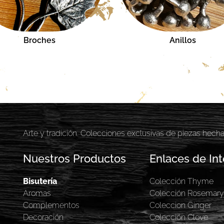
Broches
Anillos
Arte y tradición. Colecciones exclusivas de piezas hech
Nuestros Productos
Enlaces de Int
Bisutería
Colección Thyme
Aromas
Colección Rosemar
Complementos
Coleccion Ginger
Decoración
Colección Clove