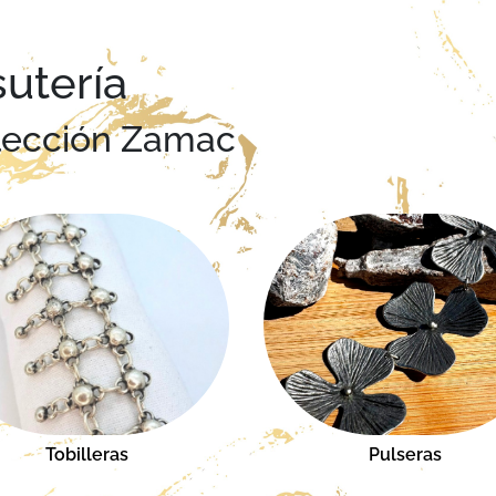
sutería
lección Zamac
Tobilleras
Pulseras