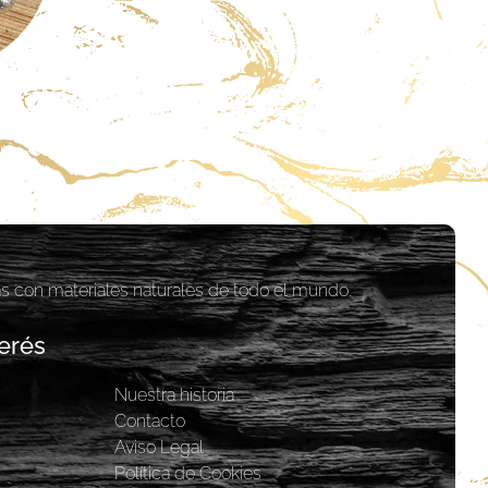
as con materiales naturales de todo el mundo.
erés
Nuestra historia
y
Contacto
Aviso Legal
Política de Cookies