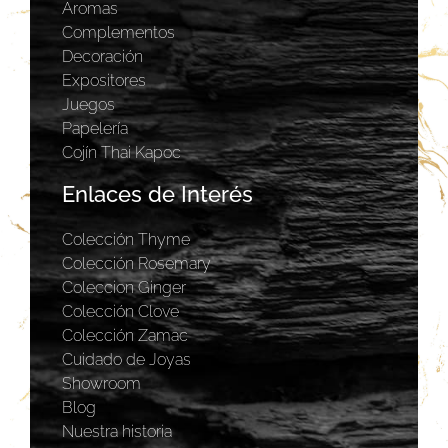
Aromas
Complementos
Decoración
Expositores
Juegos
Papelería
Cojín Thai Kapoc
Enlaces de Interés
Colección Thyme
Colección Rosemary
Coleccion Ginger
Colección Clove
Colección Zamac
Cuidado de Joyas
Showroom
Blog
Nuestra historia