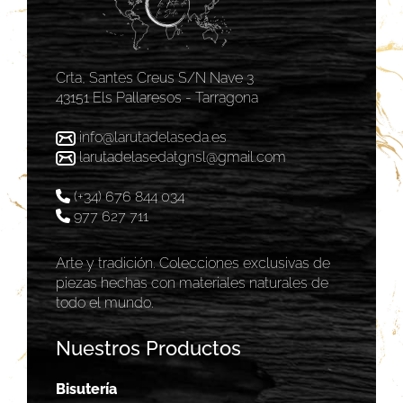
Crta, Santes Creus S/N Nave 3
43151 Els Pallaresos - Tarragona
info@larutadelaseda.es
larutadelasedatgnsl@gmail.com
(+34) 676 844 034
977 627 711
Arte y tradición. Colecciones exclusivas de
piezas hechas con materiales naturales de
todo el mundo.
Nuestros Productos
Bisutería