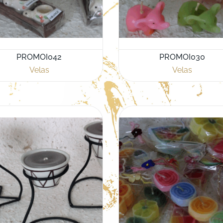
PROMOI042
PROMOI030
Velas
Velas