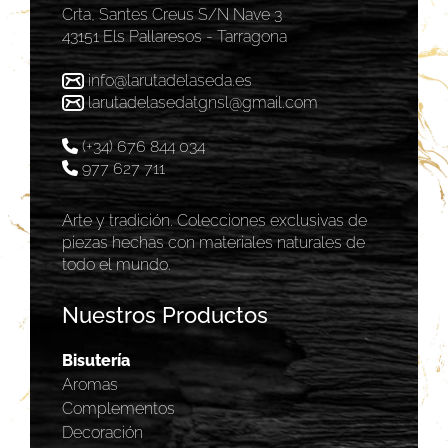
Crta, Santes Creus S/N Nave 3
43151 Els Pallaresos - Tarragona
info@larutadelaseda.es
larutadelasedatgnsl@gmail.com
(+34) 676 844 034
977 627 711
Arte y tradición. Colecciones exclusivas de
piezas hechas con materiales naturales de
todo el mundo.
Nuestros Productos
Bisutería
Aromas
Complementos
Decoración