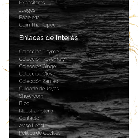
Expositores
Juegos
Papelería
Cojín Thai Kapoc
Enlaces de Interés
Colección Thyme
Colección Rosemary
Coleccion Ginger
Colección Clove
Colección Zamac
Cuidado de Joyas
Showroom
Blog
Nuestra historia
Contacto
Aviso Legal
Política de Cookies