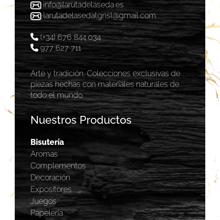
info@larutadelaseda.es
larutadelasedatgnsl@gmail.com
(+34) 676 844 034
977 627 711
Arte y tradición. Colecciones exclusivas de
piezas hechas con materiales naturales de
todo el mundo.
Nuestros Productos
Bisutería
Aromas
Complementos
Decoración
Expositores
Juegos
Papelería