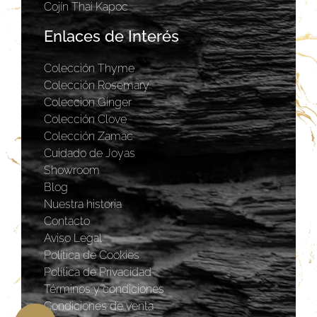
Cojín Thai Kapoc
Enlaces de Interés
Colección Thyme
Colección Rosemary
Coleccion Ginger
Colección Clove
Colección Zamac
Cuidado de Joyas
Showroom
Blog
Nuestra historia
Contacto
Aviso Legal
Política de Cookies
Política de Privacidad
Términos y condiciones
Condiciones de venta