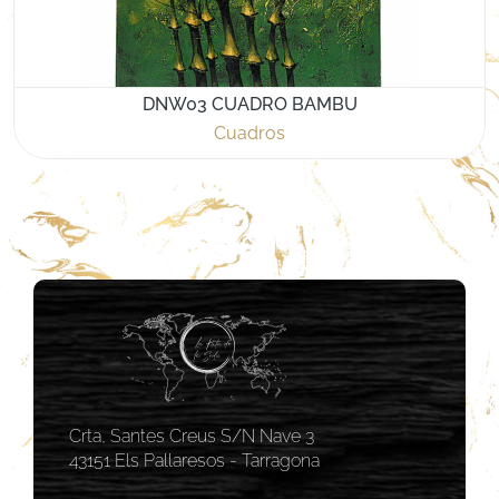
DNW03 CUADRO BAMBU
Cuadros
Crta, Santes Creus S/N Nave 3
43151 Els Pallaresos - Tarragona