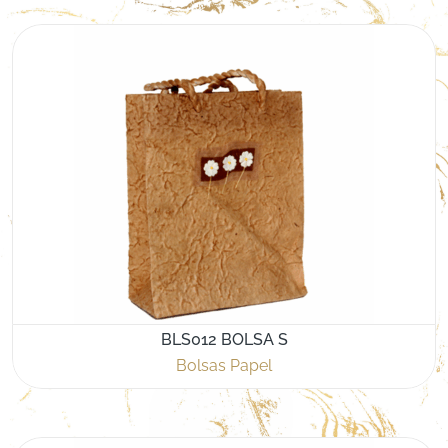
BLS012 BOLSA S
Bolsas Papel