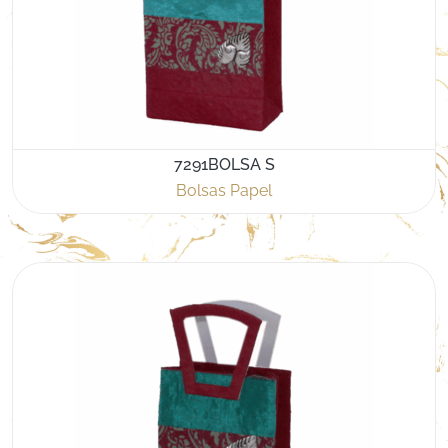
7291BOLSA S
Bolsas Papel