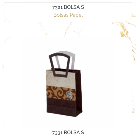
7321 BOLSA S
Bolsas Papel
7331 BOLSA S