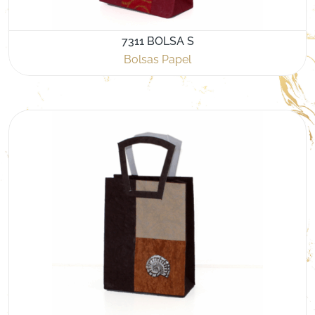
7311 BOLSA S
Bolsas Papel