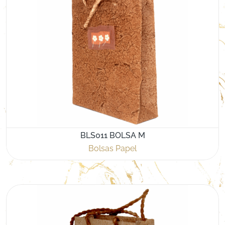
BLS011 BOLSA M
Bolsas Papel