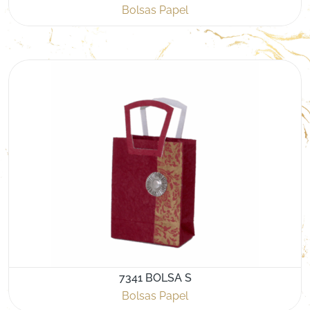
Bolsas Papel
7341 BOLSA S
Bolsas Papel