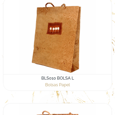
BLS010 BOLSA L
Bolsas Papel