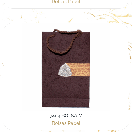
Bolsas Papel
7404 BOLSA M
Bolsas Papel