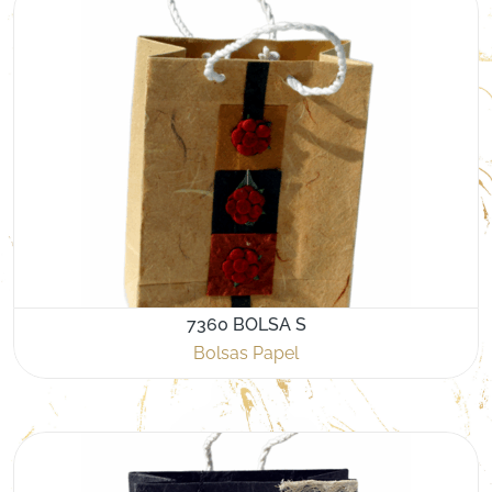
7360 BOLSA S
Bolsas Papel