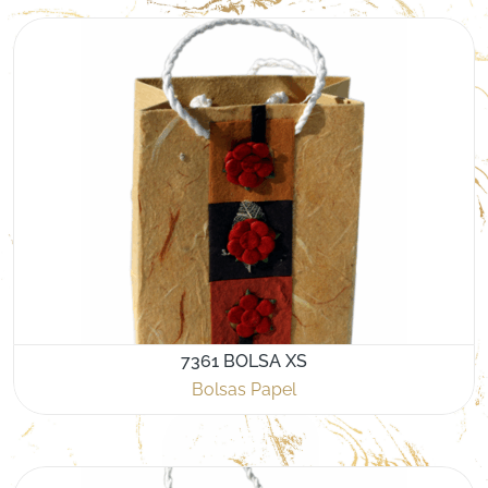
7361 BOLSA XS
Bolsas Papel