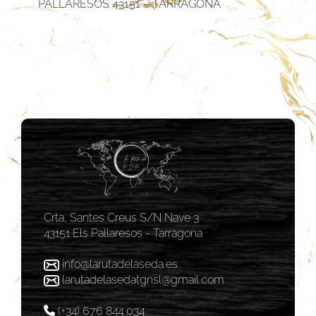
PALLARESOS 43151 – TARRAGONA
Crta, Santes Creus S/N Nave 3
43151 Els Pallaresos - Tarragona
info@larutadelaseda.es
larutadelasedatgnsl@gmail.com
(+34) 676 844 034