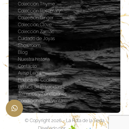
Colección Thyme
Colección Rosemary
Coleccion Ginger
Colección Clove
Colección Zamac
Cuidado de Joyas
Showroom
Blog
Nuestra historia
Contacto
Aviso Legal
Política de Cookies
Política de Privacidad
Términos y condiciones
Condiciones de venta
© Copyright 2026 - La Ruta de la Seda
Diseñado por: