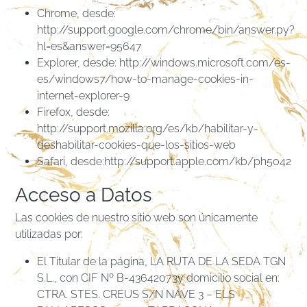
Chrome, desde:
http://support.google.com/chrome/bin/answer.py?
hl=es&answer=95647
Explorer, desde: http://windows.microsoft.com/es-
es/windows7/how-to-manage-cookies-in-
internet-explorer-9
Firefox, desde:
http://support.mozilla.org/es/kb/habilitar-y-
deshabilitar-cookies-que-los-sitios-web
Safari, desde:http://support.apple.com/kb/ph5042
Acceso a Datos
Las cookies de nuestro sitio web son únicamente
utilizadas por:
El Titular de la página, LA RUTA DE LA SEDA TGN
S.L., con CIF Nº B-43642073y domicilio social en:
CTRA. STES. CREUS S/N NAVE 3 – ELS