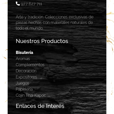
977 627 711
Arte y tradición. Colecciones exclusivas de
piezas hechas con materiales naturales de
todo el mundo.
Nuestros Productos
Bisutería
Aromas
Complementos
Decoración
Expositores
Juegos
Papelería
Cojín Thai Kapoc
Enlaces de Interés