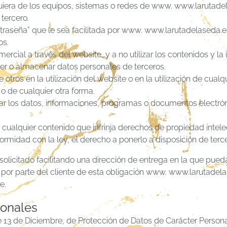
lquiera de los equipos, sistemas o redes de www. www.larutadel
tercero.
ntraseña” que le sea facilitada por www. www.larutadelaseda.e
os.
mercial a través del website, y a no utilizar los contenidos y l
ger o almacenar datos personales de terceros.
e otros en la utilización del website o en la utilización de cual
o de cualquier otra forma.
r o dañar los datos, informaciones, programas o documentos ele
 cualquier contenido que infrinja derechos de propiedad intelec
ormidad con la ley, el derecho a ponerlo a disposición de terce
solicitado facilitando una dirección de entrega en la que pued
por parte del cliente de esta obligación www. www.larutadela
e.
sonales
e 13 de Diciembre, de Protección de Datos de Carácter Persona