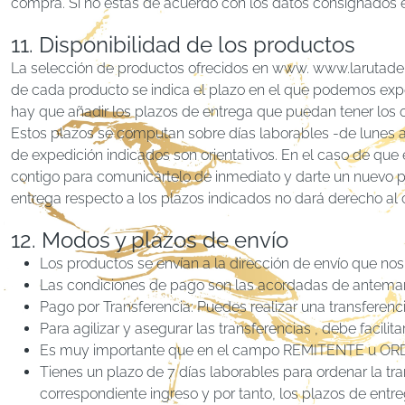
compra. Si no estás de acuerdo con los datos consignados en
11. Disponibilidad de los productos
La selección de productos ofrecidos en www. www.larutadelase
de cada producto se indica el plazo en el que podemos exped
hay que añadir los plazos de entrega que puedan tener los 
Estos plazos se computan sobre días laborables -de lunes a
de expedición indicados son orientativos. En el caso de que 
contigo para comunicártelo de inmediato y darte un nuevo pla
entrega respecto a los plazos indicados no dará derecho al c
12. Modos y plazos de envío
Los productos se envían a la dirección de envío que nos
Las condiciones de pago son las acordadas de antemano
Pago por Transferencia: Puedes realizar una transferenc
Para agilizar y asegurar las transferencias , debe facili
Es muy importante que en el campo REMITENTE u ORDEN
Tienes un plazo de 7 días laborables para ordenar la tr
correspondiente ingreso y por tanto, los plazos de entre