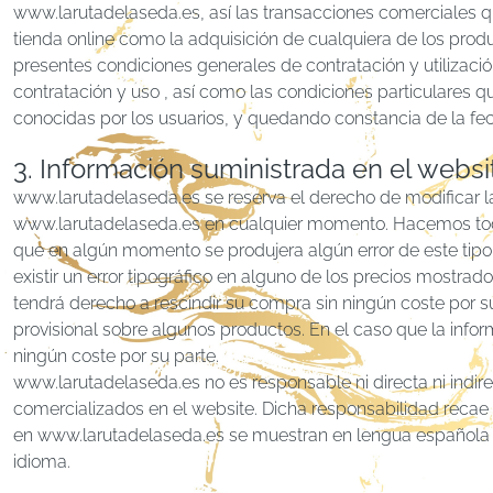
www.larutadelaseda.es, así las transacciones comerciales q
tienda online como la adquisición de cualquiera de los prod
presentes condiciones generales de contratación y utilizac
contratación y uso , así como las condiciones particulares q
conocidas por los usuarios, y quedando constancia de la fe
3. Información suministrada en el websi
www.larutadelaseda.es se reserva el derecho de modificar la
www.larutadelaseda.es en cualquier momento. Hacemos todo l
que en algún momento se produjera algún error de este tip
existir un error tipográfico en alguno de los precios mostra
tendrá derecho a rescindir su compra sin ningún coste por 
provisional sobre algunos productos. En el caso que la inform
ningún coste por su parte.
www.larutadelaseda.es no es responsable ni directa ni indi
comercializados en el website. Dicha responsabilidad recae
en www.larutadelaseda.es se muestran en lengua española (ca
idioma.