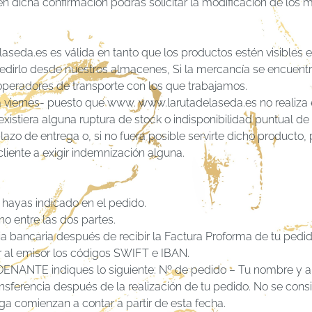
 dicha confirmación podrás solicitar la modificación de los m
da.es es válida en tanto que los productos estén visibles en e
irlo desde nuestros almacenes, Si la mercancía se encuentra 
operadores de transporte con los que trabajamos.
 viernes- puesto que www. www.larutadelaseda.es no realiza 
existiera alguna ruptura de stock o indisponibilidad puntual 
zo de entrega o, si no fuera posible servirte dicho producto, 
liente a exigir indemnización alguna.
 hayas indicado en el pedido.
 entre las dos partes.
ia bancaria después de recibir la Factura Proforma de tu pedid
tar al emisor los códigos SWIFT e IBAN.
ANTE indiques lo siguiente: Nº de pedido – Tu nombre y a
ansferencia después de la realización de tu pedido. No se con
ga comienzan a contar a partir de esta fecha.