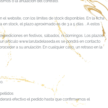
ismos o la anulación del contrato.
l website, con los límites de stock disponibles. En la ficha
en stock, el plazo aproximado es de 3 a 5 días. . A estos
expediciones en festivos, sábados, ni domingos. Los plazos
de un artículo www.larutadelaseda.es se pondrá en contacto
proceder a su anulación. En cualquier caso, un retraso en la
o.
pellidos
siderará efectivo el pedido hasta que confirmemos el