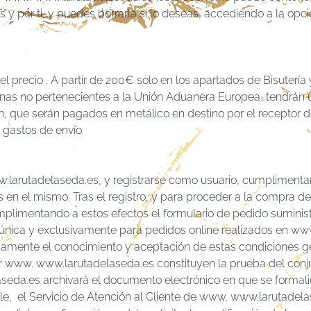
 y por ti, y puedes borrarla si lo deseas, accediendo a la o
l precio . A partir de 200€ solo en los apartados de Bisuterí
 zonas no pertenecientes a la Unión Aduanera Europea tendrán 
n, que serán pagados en metálico en destino por el receptor 
 gastos de envío.
w.larutadelaseda.es, y registrarse como usuario, cumpliment
s en el mismo. Tras el registro, y para proceder a la compra 
umplimentando a estos efectos el formulario de pedido suminis
s única y exclusivamente para pedidos online realizados en w
esamente el conocimiento y aceptación de estas condiciones g
por www. www.larutadelaseda.es constituyen la prueba del con
eda.es archivará el documento electrónico en que se formalice
e, el Servicio de Atención al Cliente de www. www.larutadela