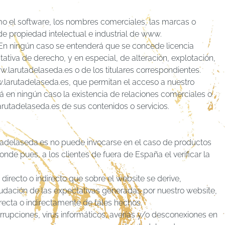
omo el software, los nombres comerciales, las marcas o
 de propiedad intelectual e industrial de www.
 En ningún caso se entenderá que se concede licencia
tativa de derecho, y en especial, de alteración, explotación,
.larutadelaseda.es o de los titulares correspondientes.
larutadelaseda.es, que permitan el acceso a nuestro
rá en ningún caso la existencia de relaciones comerciales o
arutadelaseda.es de sus contenidos o servicios.
tadelaseda.es no puede invocarse en el caso de productos
nde pues, a los clientes de fuera de España el verificar la
irecto o indirecto que sobre el website se derive,
raudación de las expectativas generadas por nuestro website,
ecta o indirectamente de tales hechos.
rrupciones, virus informáticos, averías y/o desconexiones en