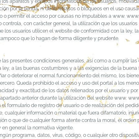
en los aparatos y equipos informáticos de los usuarios, motiv
ción por la tienda, ni de lo retrasos o bloqueos en el uso caus
icio o permitir el acceso por causas no imputables a www. www.l
ntrola, con carácter general, la utilización que los usuarios
los usuarios utilicen el website de conformidad con la ley, 
tampoco que lo hagan de forma diligente y prudente.
e las presentes condiciones generales, así como a cumplir las
 ley, a las buenas costumbres y a las exigencias de la buena
dañar o deteriorar el normal funcionamiento del mismo, los bi
 tercero. Queda prohibido el acceso y uso del portal a los men
idad y exactitud de los datos rellenados por el usuario y po
 apartado anterior durante la utilización del website www. www.
n el formulario de registro de usuario o de realización del pedi
e, cualquier información o material que fuera difamatorio, injur
ligión o que de cualquier forma atente contra la moral, el orden
y en general la normativa vigente.
ingún programa, datos, virus, código, o cualquier otro disposit