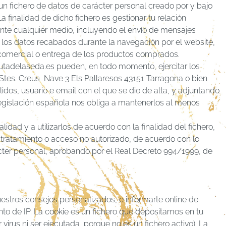
un fichero de datos de carácter personal creado por y bajo
inalidad de dicho fichero es gestionar tu relación
iante cualquier medio, incluyendo el envío de mensajes
n los datos recabados durante la navegación por el website,
 comercial o entrega de los productos comprados.
utadelaseda.es pueden, en todo momento, ejercitar los
 Stes. Creus Nave 3 Els Pallaresos 43151 Tarragona o bien
idos, usuario e email con el que se dio de alta, y adjuntando
legislación española nos obliga a mantenerlos al menos
dad y a utilizarlos de acuerdo con la finalidad del fichero,
, tratamiento o acceso no autorizado, de acuerdo con lo
ter personal, aprobando por el Real Decreto 994/1999, de
estros consejos personalizados, e informarte online de
nto de IP. La cookie es un fichero que depositamos en tu
rus ni ser ejecutada, porque no es un fichero activo). La