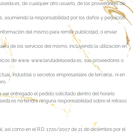
aseda.es, de cualquier otro usuario, de los proveedores de
s, asumiendo la responsabilidad por los daños y perjuicios
a información del mismo para remitir publicidad, o enviar
quiera de los servicios del mismo, incluyendo la utilización en
ctrónicos de www. www.larutadelaseda.es, sus proveedores o
tual, industrial o secretos empresariales de terceros, ni en
ro.
a ser entregado el pedido solicitado dentro del horario
seda.es no tendrá ninguna responsabilidad sobre el retraso
l, así como en el R.D. 1720/2007 de 21 de diciembre por el