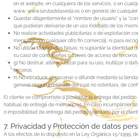
en el website, en cualquiera de los servicios, o en cua
www. www.larutadelaseda.es o en general de cualquier 
Guardar diligentemente el “nombre de usuario” y la “co
que pudieran derivarse de un uso indebido de los mism
No realizar actividades publicitarias o de explotación co
mensajes con cualquier otro fin comercial, ni para reco
No utilizar identidades falsas, ni suplantar la identidad d
su caso de contraseñas o claves de acceso de terceros 
g) No destruir, alterar, utilizar para su uso, inutiliza
terceros.
h) No introducir, almacenar o difundir mediante la tienda
general ningún contenido del cual no ostentara, de conf
El cliente se compromete a posibilitar la entrega del pedido 
habitual de entrega de mercancías. En caso incumplimiento 
o imposibilidad de entrega del pedido solicitado por el client
7. Privacidad y Protección de datos per
A los efectos de lo dispuesto en la Ley Orgánica 15/1999, d