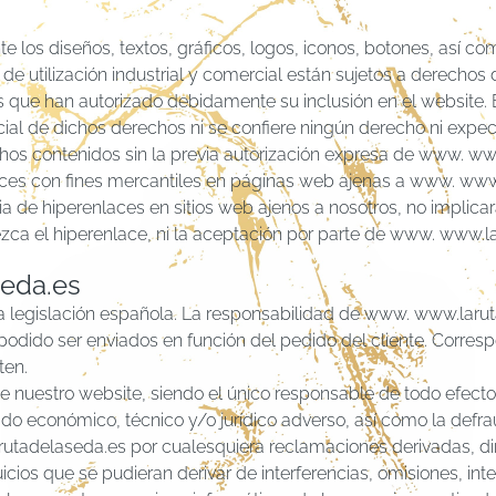
e los diseños, textos, gráficos, logos, iconos, botones, así c
 de utilización industrial y comercial están sujetos a derechos
s que han autorizado debidamente su inclusión en el website.
cial de dichos derechos ni se confiere ningún derecho ni expec
hos contenidos sin la previa autorización expresa de www. www
ces con fines mercantiles en páginas web ajenas a www. www.
cia de hiperenlaces en sitios web ajenos a nosotros, no implica
ezca el hiperenlace, ni la aceptación por parte de www. www.l
seda.es
a legislación española. La responsabilidad de www. www.laru
podido ser enviados en función del pedido del cliente. Correspo
ten.
 nuestro website, siendo el único responsable de todo efecto d
ltado económico, técnico y/o jurídico adverso, así como la def
tadelaseda.es por cualesquiera reclamaciones derivadas, dir
ios que se pudieran derivar de interferencias, omisiones, inte