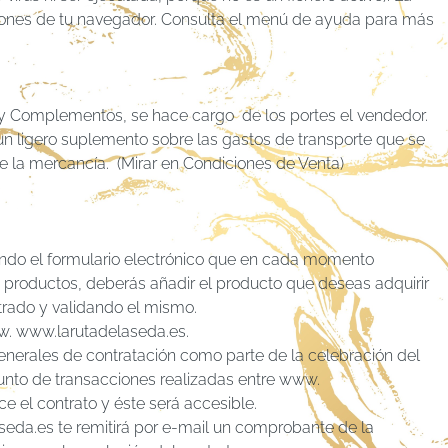
pciones de tu navegador. Consulta el menú de ayuda para más
a y Complementos, se hace cargo de los portes el vendedor.
un ligero suplemento sobre las gastos de transporte que se
de la mercancía. (Mirar en Condiciones de Venta)
ando el formulario electrónico que en cada momento
de productos, deberás añadir el producto que deseas adquirir
trado y validando el mismo.
ww. www.larutadelaseda.es.
enerales de contratación como parte de la celebración del
junto de transacciones realizadas entre www.
 el contrato y éste será accesible.
seda.es te remitirá por e-mail un comprobante de la