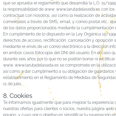
que se aprueba el reglamento que desarrolla la L.O. 15/1999
la responsabilidad de www. www.larutadelaseda.es con los d
contractual con nosotros, así como la realización de activi
comerciales a través de SMS, email, y correo postal etc., qu
de los datos proporcionados mediante la cumplimentación de
En cumplimiento de lo dispuesto en la Ley Orgánica 15/1999
derechos de acceso, rectificación, cancelación y oposición 
mediante el envío de un correo electrónico a la dirección in
en ambos casos fotocopia del DNI del usuario. En el caso q
durante seis años por lo que no se podrán borrar ni rectificar a
www. www.larutadelaseda.es se compromete en la utilización de
así como a dar cumplimiento a su obligación de guardarlos y
establecimiento en el Reglamento de Medidas de Seguridad 
11 de julio.
8. Cookies
Te informamos igualmente que para mejorar tu experiencia de
nuestras ofertas para clientes o socios, nuestra página web
equipo, y cuyo único objetivo es simplificar tu navegación e