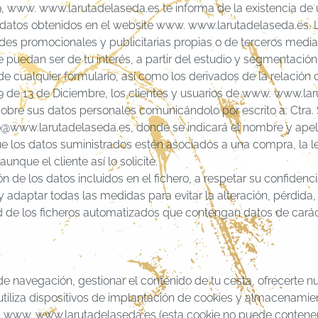
, www. www.larutadelaseda.es te informa de la existencia de 
atos obtenidos en el website www. www.larutadelaseda.es. La f
dades promocionales y publicitarias propias o de terceros med
e puedan ser de tu interés, a partir del estudio y segmentació
 cualquier formulario, así como los derivados de la relación
 de 13 de Diciembre, los clientes y usuarios de www. www.lar
sobre sus datos personales comunicándolo por escrito a: Ctra.
fo@www.larutadelaseda.es, donde se indicará el nombre y apell
ue los datos suministrados estén asociados a una compra, la 
unque el cliente así lo solicite.
 los datos incluidos en el fichero, a respetar su confidenciali
 adaptar todas las medidas para evitar la alteración, pérdida
de los ficheros automatizados que contengan datos de carác
 navegación, gestionar el contenido de tu cesta, ofrecerte nu
 utiliza dispositivos de implantación de cookies y almacenamie
n www. www.larutadelaseda.es (esta cookie no puede contener vi