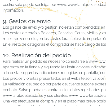
cookie sólo puede ser leída por www. www.larutadelaseda.es
información.
9. Gastos de envío
Los gastos de envío y/o gestión no están comprendidos en e
Los costes de envío a Baleares, Canarias, Ceuta, Melilla y
muestren y no incluyen los costes (aranceles) de importació
En el resto de categorías el comprador se hace cargo de los
10. Realización del pedido
Para realizar un pedido es necesario conectarse a www. ww
aparezca en la tienda y siguiendo las instrucciones indicada
a la cesta, según las indicaciones recogidas en pantalla, c
Los precios y ofertas presentados en el website son válido
La validación del pedido por parte del cliente supone expr
contrato. Salvo prueba en contrario, los datos registrados 
www.larutadelaseda.es y sus clientes. www. www.larutadelas
Una vez efectuada la compra y en el plazo más breve posibl