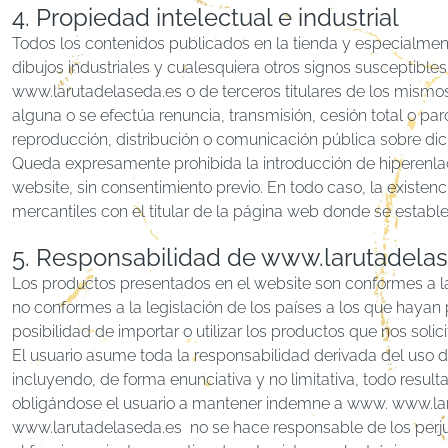
4. Propiedad intelectual e industrial
Todos los contenidos publicados en la tienda y especialment
dibujos industriales y cualesquiera otros signos susceptibles
www.larutadelaseda.es o de terceros titulares de los mismo
alguna o se efectúa renuncia, transmisión, cesión total o par
reproducción, distribución o comunicación pública sobre dic
Queda expresamente prohibida la introducción de hiperenla
website, sin consentimiento previo. En todo caso, la existen
mercantiles con el titular de la página web donde se establ
5. Responsabilidad de www.larutadela
Los productos presentados en el website son conformes a l
no conformes a la legislación de los países a los que hayan 
posibilidad de importar o utilizar los productos que nos solici
El usuario asume toda la responsabilidad derivada del uso de
incluyendo, de forma enunciativa y no limitativa, todo resu
obligándose el usuario a mantener indemne a www. www.laru
www.larutadelaseda.es no se hace responsable de los perjuic