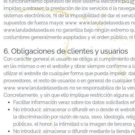
el funcionamiento operativo de este sistema electrónico o 
impidan o retrasen la prestación de los servicios o la navega
sistemas electrónicos, ni de la imposibilidad de dar el serv
supuestos de fuerza mayor. www. www.larutadelaseda.es no co
www.larutadelaseda.es no garantiza bajo ningún extremo que 
costumbres generalmente aceptadas y el orden público, ni 
6. Obligaciones de clientes y usuarios
Con carácter general el usuario se obliga al cumplimiento d
en las mismas o en el website y obrar siempre conforme a la
utilizar el website de cualquier forma que pueda impedir, 
proveedores, el resto de usuarios o en general de cualquier
www. www.larutadelaseda.es no se responsabiliza de la verac
Concretamente, y sin que ello implique restricción alguna al
Facilitar información veraz sobre los datos solicitados e
No introducir, almacenar o difundir en o desde el websit
la discriminación por razón de raza, sexo, ideología, re
públicas, el honor, la intimidad o la imagen de terceros 
No introducir, almacenar o difundir mediante la tienda n