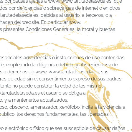
adas por causas ajenas a www. www.larutadelaseda.es, que
ados por deficiencias o sobrecargas de Internet o en otros
arutadelaseda.es, debidas al usuario, a terceros, o a
 hacen del website. En particular www.
las presentes Condiciones Generales, la moral y buenas
 especiales advertencias o instrucciones de uso contenidas
 fe, empleando la diligencia debida, y absteniéndose de
enes o derechos de www. www.larutadelaseda.es, sus
ores de edad sin el consentimiento expreso de sus padres,
r tanto no puede constatar la edad de los mismos.
larutadelaseda.es el usuario se obliga a:
do, y a mantenerlos actualizados.
ioso, obsceno, amenazador, xenófobo, incite a la violencia a
 público, los derechos fundamentales, las libertades
ivo electrónico o físico que sea susceptible de causar daños