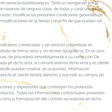
nio www.larutadelaseda.es. Tanto la navegación por la
sin reservas de ninguna clase, de todas y cada una de las
 aviso, modificar las presentes condiciones generales de
 modificaciones en la tienda con el fin de que puedan ser
ondiciones comerciales y de servicio) presentada en
ite de forma veraz y sin errores tipográficos. En el caso
.es, se procedería inmediatamente a su corrección. De
ada en dicho error, le comunicaremos dicho error y el cliente
website puedan mostrar, en ocasiones, información
roducto el cliente tendrá derecho a rescindir su compra sin
maciones y expresiones que contengan los productos
roductos. Todas las informaciones contractuales presentes
como la formalización del contrato se realizará en dicho