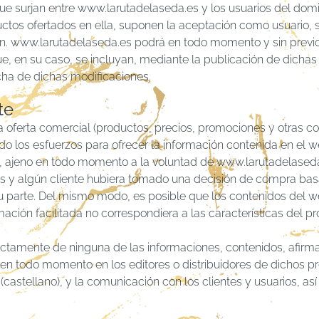
ue surjan entre www.larutadelaseda.es y los usuarios del domi
uctos ofertados en ella, suponen la aceptación como usuario, 
ión. www.larutadelaseda.es podrá en todo momento y sin previo
ue, en su caso, se incluyan, mediante la publicación de dichas
cha de dichas modificaciones.
te
 oferta comercial (productos, precios, promociones y otras c
os esfuerzos para ofrecer la información contenida en el webs
o, ajeno en todo momento a la voluntad de www.larutadelaseda
dos y algún cliente hubiera tomado una decisión de compra bas
su parte. Del mismo modo, es posible que los contenidos del 
ación facilitada no correspondiera a las características del p
rectamente de ninguna de las informaciones, contenidos, afir
 en todo momento en los editores o distribuidores de dichos p
stellano), y la comunicación con los clientes y usuarios, así 