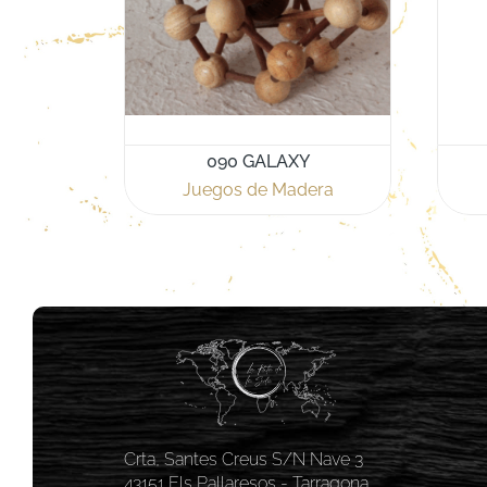
090 GALAXY
Juegos de Madera
Crta, Santes Creus S/N Nave 3
43151 Els Pallaresos - Tarragona