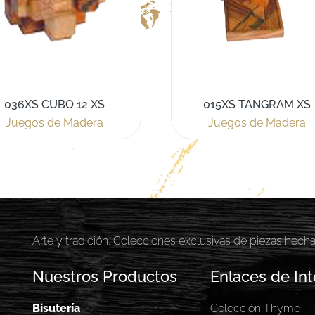
036XS CUBO 12 XS
015XS TANGRAM XS
Juegos de Madera
Juegos de Madera
Arte y tradición. Colecciones exclusivas de piezas hech
Nuestros Productos
Enlaces de Int
Bisutería
Colección Thyme