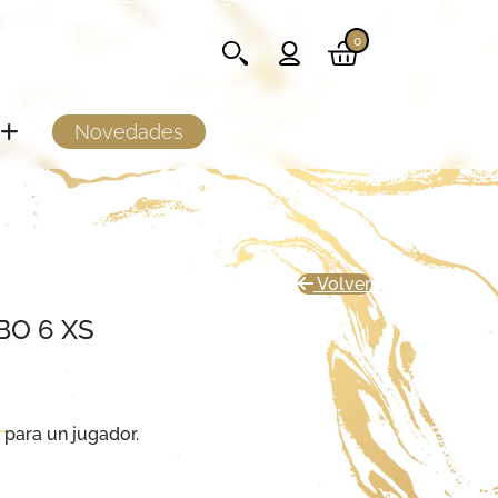
0
Novedades
Volver
BO 6 XS
ara un jugador.