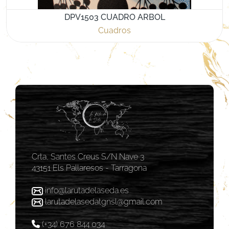
DPV1503 CUADRO ARBOL
Cuadros
Crta, Santes Creus S/N Nave 3
43151 Els Pallaresos - Tarragona
info@larutadelaseda.es
larutadelasedatgnsl@gmail.com
(+34) 676 844 034