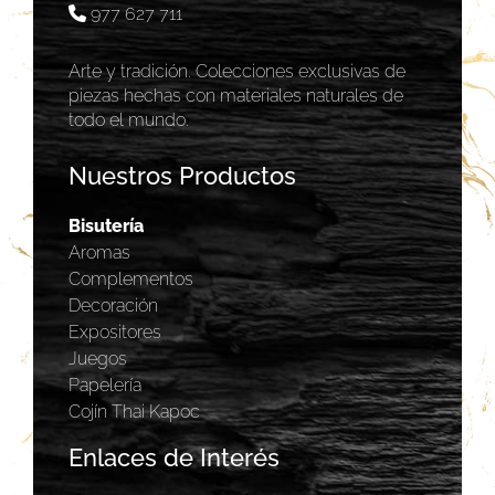
977 627 711
Arte y tradición. Colecciones exclusivas de
piezas hechas con materiales naturales de
todo el mundo.
Nuestros Productos
Bisutería
Aromas
Complementos
Decoración
Expositores
Juegos
Papelería
Cojín Thai Kapoc
Enlaces de Interés