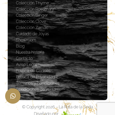
Colección Thyme
Colección Rosemary
Coleccion Ginger
Colección Clove
Colección Zamac
Cuidado de Joyas
Showroom
Blog
Nuestra historia
Contacto
Aviso Legal
Política de Cookies
Política de Privacidad
Términos y condiciones
Condiciones de venta
© Copyright 2026 - La Ruta de la Seda
Diseñado por: