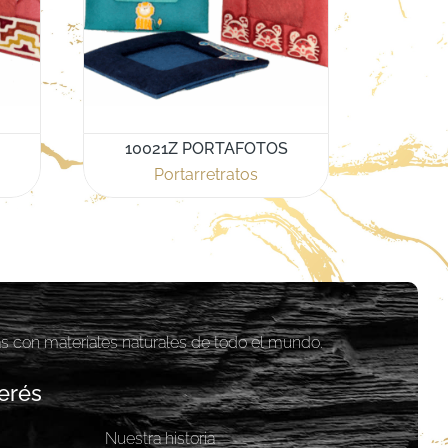
10021Z PORTAFOTOS
Portarretratos
as con materiales naturales de todo el mundo.
erés
Nuestra historia