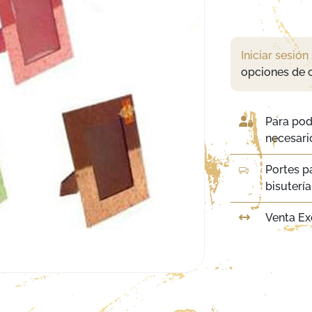
Iniciar sesión
opciones de 
Para pod
necesario
Portes p
bisuterí
Venta Ex