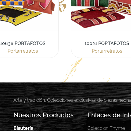
10636 PORTAFOTOS
10021 PORTAFOTOS
Portarretratos
Portarretratos
Arte y tradición. Colecciones exclusivas de piezas hech
Nuestros Productos
Enlaces de Int
Bisutería
Colección Thyme