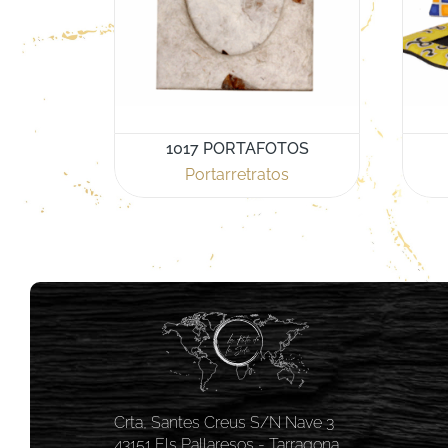
1017 PORTAFOTOS
Portarretratos
Crta, Santes Creus S/N Nave 3
43151 Els Pallaresos - Tarragona