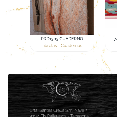
PRD1303 CUADERNO
7
Libretas - Cuadernos
Crta, Santes Creus S/N Nave 3
43151 Els Pallaresos - Tarragona