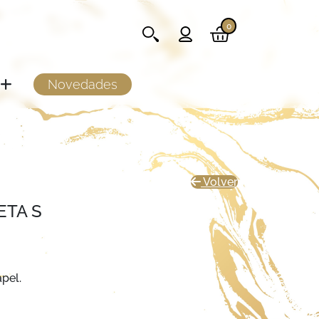
0
Novedades
Volver
ETA S
apel.