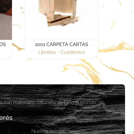
NOS
1001 CARPETA CARTAS
Libretas - Cuadernos
as con materiales naturales de todo el mundo.
erés
Nuestra historia