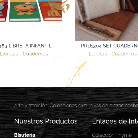
483 LIBRETA INFANTIL
PRD1304 SET CUADER
Libretas - Cuadernos
Libretas - Cuadernos
Arte y tradición. Colecciones exclusivas de piezas hech
Nuestros Productos
Enlaces de Int
Bisutería
Colección Thyme