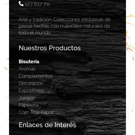
977 627 711
Arte y tradición. Colecciones exclusivas de
piezas hechas con materiales naturales de
todo el mundo.
Nuestros Productos
Bisutería
Aromas
Complementos
Decoración
Expositores
Juegos
Papelería
Cojín Thai Kapoc
Enlaces de Interés