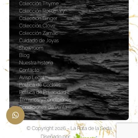
Colección Thyme
Colección Rosemary
Coleccion Ginger
Colección Clove
Colección Zamac
Cuidado de Joyas
Showroom
Blog
Nuestra historia
Contacto
Aviso Legal
Política de Cookies
Política de Privacidad
Términos y condiciones
Condiciones de venta
© Copyright 2026 - La Ruta de la Seda
Diseñado por: