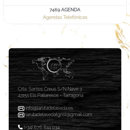
7469 AGENDA
Agendas Telefónicas
Crta, Santes Creus S/N Nave 3
43151 Els Pallaresos - Tarragona
info@larutadelaseda.es
larutadelasedatgnsl@gmail.com
(+34) 676 844 034