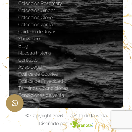
Colección Rosemary
Coleccion Ginger
Colección Clove
Colección Zamac
Cuidado de Joyas
Showroom
Blog
Nuestra historia
Contacto
Aviso Legal
Política de Cookies
Política de Privacidad
Términos y condiciones
Condiciones de venta
© Copyright 2026 - La Ruta de la Seda
Diseñado por: