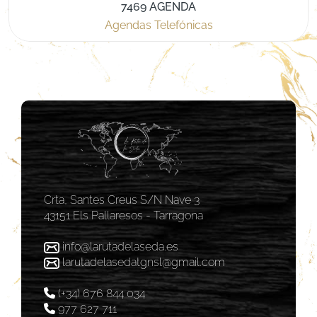
7469 AGENDA
Agendas Telefónicas
Crta, Santes Creus S/N Nave 3
43151 Els Pallaresos - Tarragona
info@larutadelaseda.es
larutadelasedatgnsl@gmail.com
(+34) 676 844 034
977 627 711