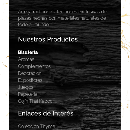
Arte y tradición. Colecciones exclusivas de
piezas hechas con materiales naturales de
todo el mundo.
Nuestros Productos
Bisutería
Aromas
Complementos
Decoración
Expositores
Juegos
Papelería
Cojín Thai Kapoc
Enlaces de Interés
Colección Thyme