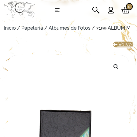
0
Inicio
/
Papelería
/
Albumes de Fotos
/ 7199 ALBUM M
Volver