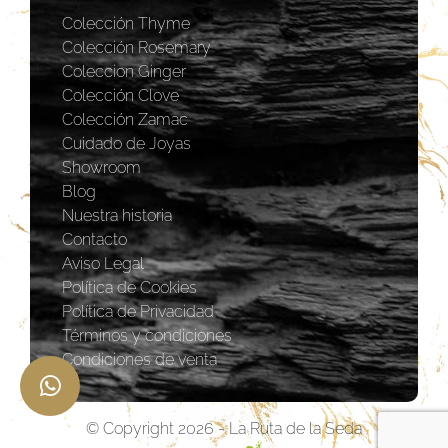
Colección Thyme
Colección Rosemary
Coleccion Ginger
Colección Clove
Colección Zamac
Cuidado de Joyas
Showroom
Blog
Nuestra historia
Contacto
Aviso Legal
Política de Cookies
Política de Privacidad
Términos y condiciones
Condiciones de venta
© Copyright 2026 - La Ruta de la Seda