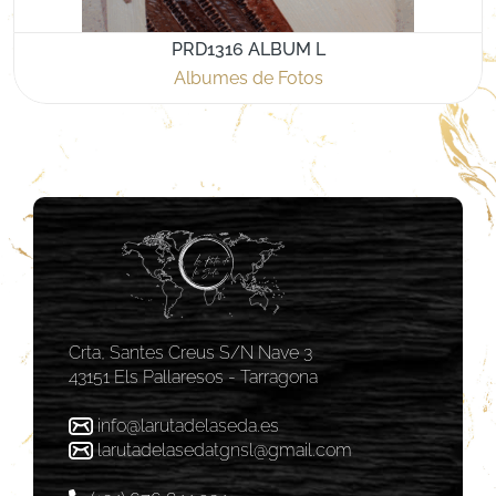
PRD1316 ALBUM L
Albumes de Fotos
Crta, Santes Creus S/N Nave 3
43151 Els Pallaresos - Tarragona
info@larutadelaseda.es
larutadelasedatgnsl@gmail.com