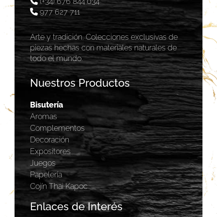
(+34) 676 844 034
977 627 711
Arte y tradición. Colecciones exclusivas de
piezas hechas con materiales naturales de
todo el mundo.
Nuestros Productos
Bisutería
Aromas
Complementos
Decoración
Expositores
Juegos
Papelería
Cojín Thai Kapoc
Enlaces de Interés