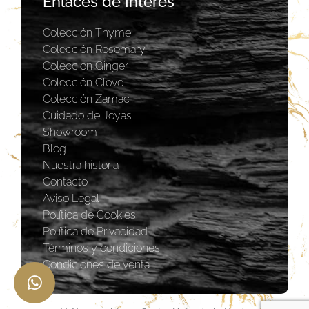
Enlaces de Interés
Colección Thyme
Colección Rosemary
Coleccion Ginger
Colección Clove
Colección Zamac
Cuidado de Joyas
Showroom
Blog
Nuestra historia
Contacto
Aviso Legal
Política de Cookies
Política de Privacidad
Términos y condiciones
Condiciones de venta