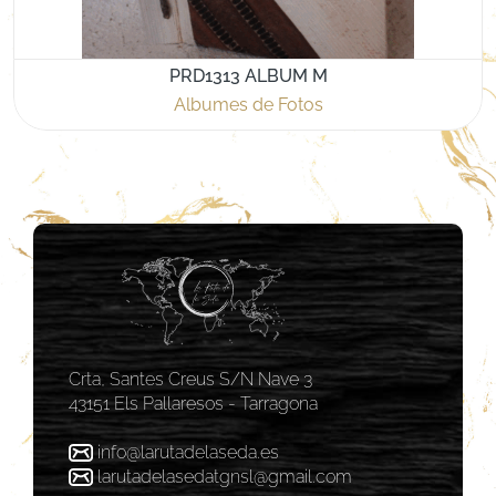
PRD1313 ALBUM M
Albumes de Fotos
Crta, Santes Creus S/N Nave 3
43151 Els Pallaresos - Tarragona
info@larutadelaseda.es
larutadelasedatgnsl@gmail.com