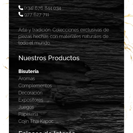
(+34) 676 844 034
977 627 711
Arte y tradición. Colecciones exclusivas de
piezas hechas con materiales naturales de
todo el mundo.
Nuestros Productos
Bisutería
Aromas
Complementos
Decoración
Expositores
Juegos
Papelería
Cojín Thai Kapoc