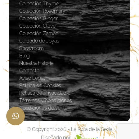
Colección Thyme
Colección Rosemary
Coleccion Ginger
Colección Clove
Colección Zamac
Cuidado de Joyas
Showroom
Blog
Nuestra historia
Contacto
Aviso Legal
Política de Cookies
Política de Privacidad
Términos y condiciones
Condiciones de venta
© Copyright 2026 - La Ruta de la Seda
Diseñado por: