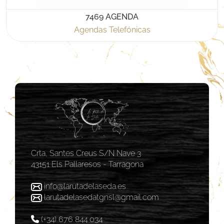
7469 AGENDA
Agendas Telefónicas
Crta, Santes Creus S/N Nave 3
43151 Els Pallaresos - Tarragona
info@larutadelaseda.es
larutadelasedatgnsl@gmail.com
(+34) 676 844 034