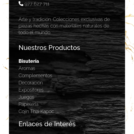
977 627 711
Arte y tradición. Colecciones exclusivas de
piezas hechas con materiales naturales de
todo el mundo.
Nuestros Productos
Bisutería
Aromas
Complementos
Decoración
Expositores
Juegos
Papelería
Cojín Thai Kapoc
Enlaces de Interés