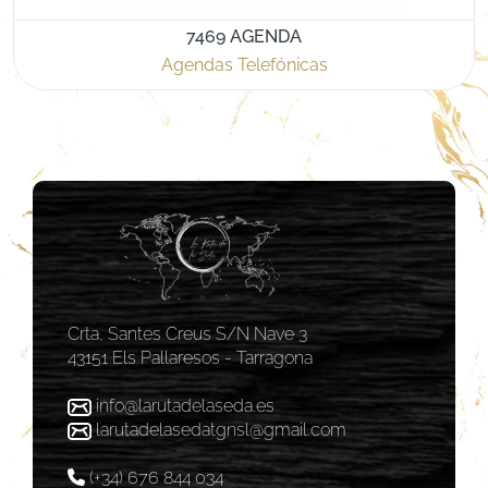
7469 AGENDA
Agendas Telefónicas
Crta, Santes Creus S/N Nave 3
43151 Els Pallaresos - Tarragona
info@larutadelaseda.es
larutadelasedatgnsl@gmail.com
(+34) 676 844 034