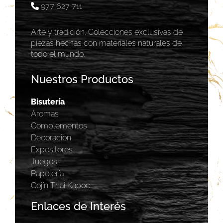
977 627 711
Arte y tradición. Colecciones exclusivas de
piezas hechas con materiales naturales de
todo el mundo.
Nuestros Productos
Bisutería
Aromas
Complementos
Decoración
Expositores
Juegos
Papelería
Cojín Thai Kapoc
Enlaces de Interés