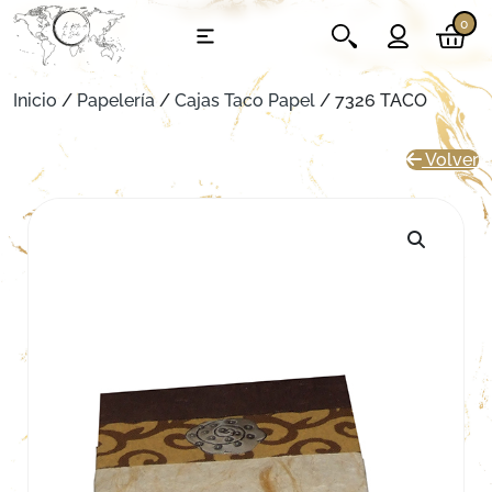
0
Inicio
/
Papelería
/
Cajas Taco Papel
/ 7326 TACO
Volver