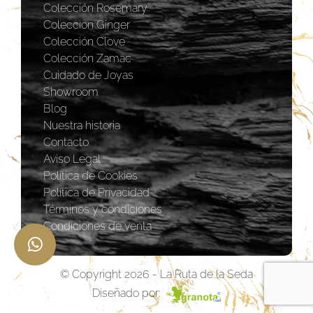
Colección Rosemary
Coleccion Ginger
Colección Clove
Colección Zamac
Cuidado de Joyas
Showroom
Blog
Nuestra historia
Contacto
Aviso Legal
Política de Cookies
Política de Privacidad
Términos y condiciones
Condiciones de venta
© Copyright 2026 - La Ruta de la Seda
Diseñado por: