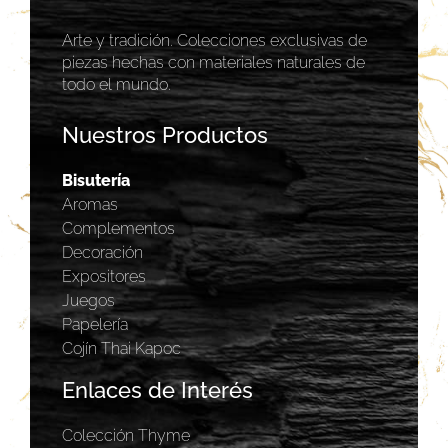
Arte y tradición. Colecciones exclusivas de
piezas hechas con materiales naturales de
todo el mundo.
Nuestros Productos
Bisutería
Aromas
Complementos
Decoración
Expositores
Juegos
Papelería
Cojín Thai Kapoc
Enlaces de Interés
Colección Thyme