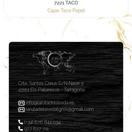
7221 TACO
Cajas Taco Papel
Crta, Santes Creus S/N Nave 3
43151 Els Pallaresos - Tarragona
info@larutadelaseda.es
larutadelasedatgnsl@gmail.com
(+34) 676 844 034
977 627 711