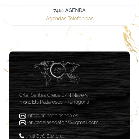
7461 AGENDA
Agendas Telefónicas
Crta, Santes Creus S/N Nave 3
43151 Els Pallaresos - Tarragona
info@larutadelaseda.es
larutadelasedatgnsl@gmail.com
(+34) 676 844 034