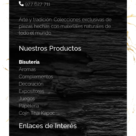
977 627 711
Arte y tradición. Colecciones exclusivas de
piezas hechas con materiales naturales de
todo el mundo.
Nuestros Productos
Bisutería
Aromas
Complementos
Decoración
Expositores
Juegos
Papelería
Cojín Thai Kapoc
Enlaces de Interés