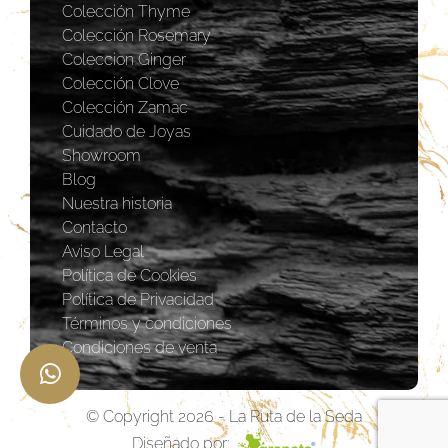
Colección Thyme
Colección Rosemary
Coleccion Ginger
Colección Clove
Colección Zamac
Cuidado de Joyas
Showroom
Blog
Nuestra historia
Contacto
Aviso Legal
Política de Cookies
Política de Privacidad
Términos y condiciones
Condiciones de venta
© Copyright 2026 - La Ruta de la Seda
Diseñado por: