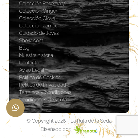
Colección Rosemary
Coleccion Ginger
Colección Clove
Colección Zamac
Cuidado de Joyas
Showroom
Blog
Nuestra historia
Contacto
Aviso Legal
Política de Cookies
Política de Privacidad
Términos y condiciones
Condiciones de venta
© Copyright 2026 - La Ruta de la Seda
Diseñado por: