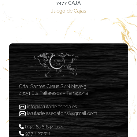
7477 CAJA
Juego de Cajas
Crta, Santes Creus S/N Nave 3
43151 Els Pallaresos - Tarragona
info@larutadelaseda.es
larutadelasedatgnsl@gmail.com
(+34) 676 844 034
977 627 711