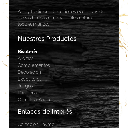
Arte y tradición. Colecciones exclusivas de
piezas hechas con materiales naturales de
todo el mundo.
Nuestros Productos
Bisutería
Aromas
Complementos
Decoración
Expositores
Juegos
Papelería
Cojín Thai Kapoc
Enlaces de Interés
Colección Thyme