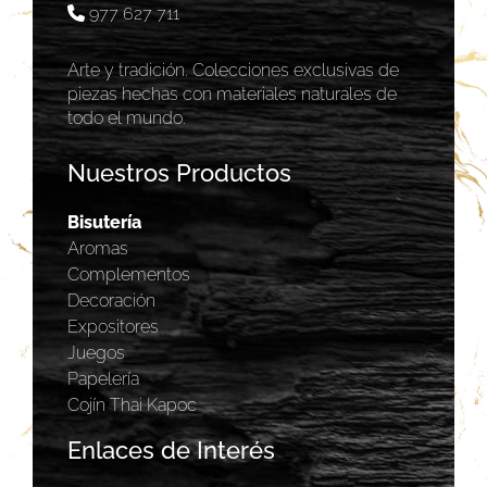
977 627 711
Arte y tradición. Colecciones exclusivas de
piezas hechas con materiales naturales de
todo el mundo.
Nuestros Productos
Bisutería
Aromas
Complementos
Decoración
Expositores
Juegos
Papelería
Cojín Thai Kapoc
Enlaces de Interés