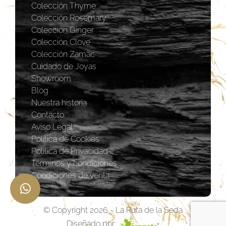
Colección Thyme
Colección Rosemary
Coleccion Ginger
Colección Clove
Colección Zamac
Cuidado de Joyas
Showroom
Blog
Nuestra historia
Contacto
Aviso Legal
Política de Cookies
Política de Privacidad
Términos y condiciones
Condiciones de venta
© Copyright 2026 - La Ruta de la Seda
Diseñado por: