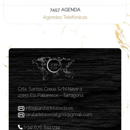
7457 AGENDA
Agendas Telefónicas
Crta, Santes Creus S/N Nave 3
43151 Els Pallaresos - Tarragona
info@larutadelaseda.es
larutadelasedatgnsl@gmail.com
(+34) 676 844 034