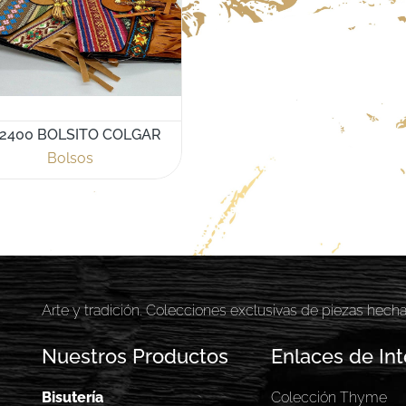
2400 BOLSITO COLGAR
Bolsos
Arte y tradición. Colecciones exclusivas de piezas hech
Nuestros Productos
Enlaces de Int
Bisutería
Colección Thyme