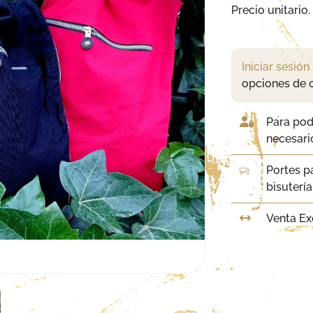
Precio unitario.
Iniciar sesión
opciones de 
Para pod
necesario
Portes p
bisuterí
Venta Ex