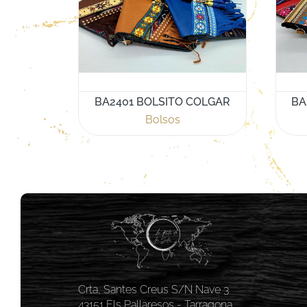
BA2401 BOLSITO COLGAR
BA
Bolsos
Crta, Santes Creus S/N Nave 3
43151 Els Pallaresos - Tarragona