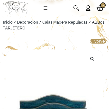
0
Inicio
/
Decoración
/
Cajas Madera Repujadas
/ ABB01
TARJETERO
Volver