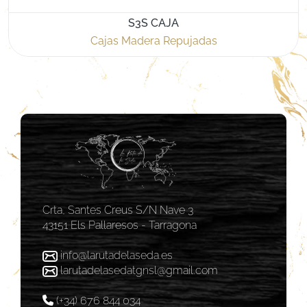
S3S CAJA
Cajas Madera Repujadas
Crta, Santes Creus S/N Nave 3
43151 Els Pallaresos - Tarragona
info@larutadelaseda.es
larutadelasedatgnsl@gmail.com
(+34) 676 844 034