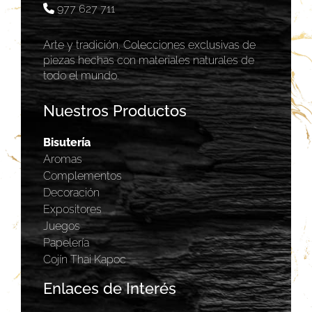
977 627 711
Arte y tradición. Colecciones exclusivas de
piezas hechas con materiales naturales de
todo el mundo.
Nuestros Productos
Bisutería
Aromas
Complementos
Decoración
Expositores
Juegos
Papelería
Cojín Thai Kapoc
Enlaces de Interés