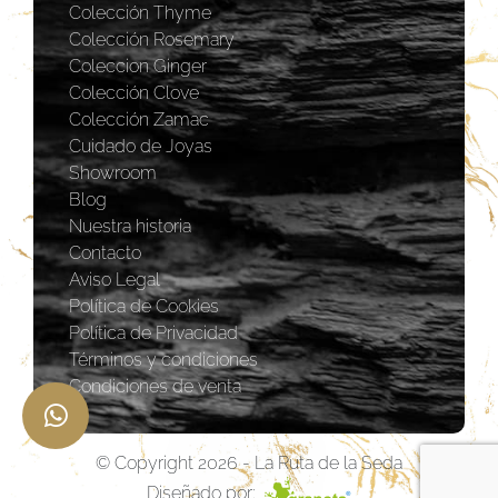
Colección Thyme
Colección Rosemary
Coleccion Ginger
Colección Clove
Colección Zamac
Cuidado de Joyas
Showroom
Blog
Nuestra historia
Contacto
Aviso Legal
Política de Cookies
Política de Privacidad
Términos y condiciones
Condiciones de venta
© Copyright 2026 - La Ruta de la Seda
Diseñado por: