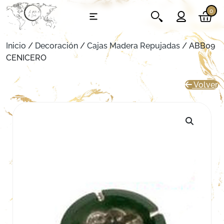
0
Inicio
/
Decoración
/
Cajas Madera Repujadas
/ ABB09
CENICERO
Volver