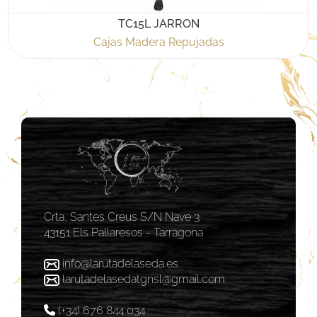
TC15L JARRON
Cajas Madera Repujadas
Crta, Santes Creus S/N Nave 3
43151 Els Pallaresos - Tarragona
info@larutadelaseda.es
larutadelasedatgnsl@gmail.com
(+34) 676 844 034