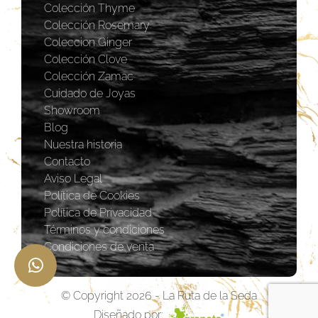
Colección Thyme
Colección Rosemary
Coleccion Ginger
Colección Clove
Colección Zamac
Cuidado de Joyas
Showroom
Blog
Nuestra historia
Contacto
Aviso Legal
Política de Cookies
Política de Privacidad
Términos y condiciones
Condiciones de venta
© Copyright 2026 - La Ruta de la Seda
Diseñado por: