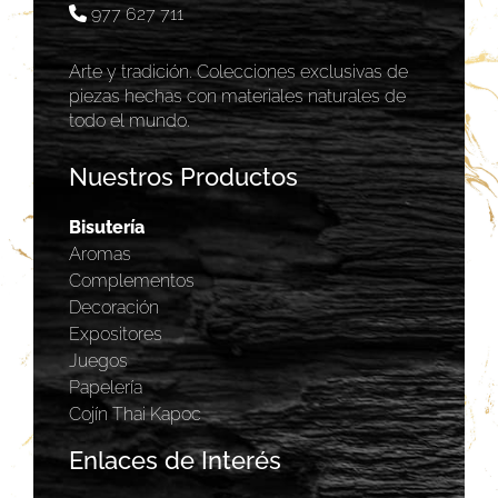
977 627 711
Arte y tradición. Colecciones exclusivas de
piezas hechas con materiales naturales de
todo el mundo.
Nuestros Productos
Bisutería
Aromas
Complementos
Decoración
Expositores
Juegos
Papelería
Cojín Thai Kapoc
Enlaces de Interés