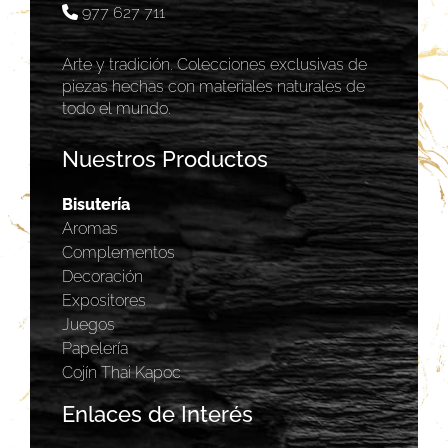
977 627 711
Arte y tradición. Colecciones exclusivas de
piezas hechas con materiales naturales de
todo el mundo.
Nuestros Productos
Bisutería
Aromas
Complementos
Decoración
Expositores
Juegos
Papelería
Cojín Thai Kapoc
Enlaces de Interés