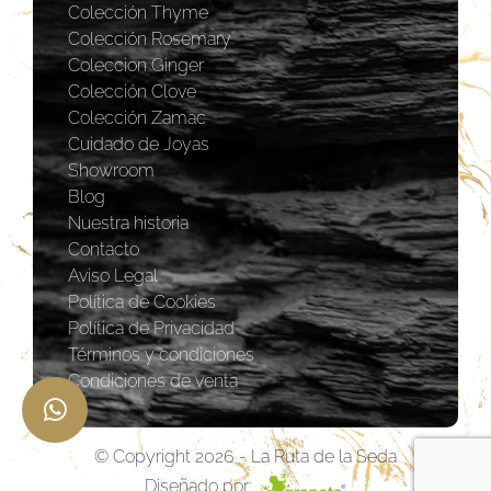
Colección Thyme
Colección Rosemary
Coleccion Ginger
Colección Clove
Colección Zamac
Cuidado de Joyas
Showroom
Blog
Nuestra historia
Contacto
Aviso Legal
Política de Cookies
Política de Privacidad
Términos y condiciones
Condiciones de venta
© Copyright 2026 - La Ruta de la Seda
Diseñado por: