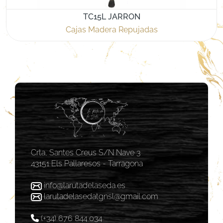
TC15L JARRON
Cajas Madera Repujadas
Crta, Santes Creus S/N Nave 3
43151 Els Pallaresos - Tarragona
info@larutadelaseda.es
larutadelasedatgnsl@gmail.com
(+34) 676 844 034