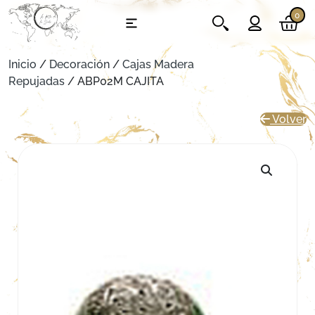
0
Inicio
/
Decoración
/
Cajas Madera
Repujadas
/ ABP02M CAJITA
Volver