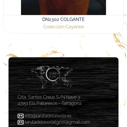
DN2302 COLGANTE
Colección Cayenne
Crta, Santes Creus S/N Nave 3
43151 Els Pallaresos - Tarragona
info@larutadelaseda.es
larutadelasedatgnsl@gmail.com