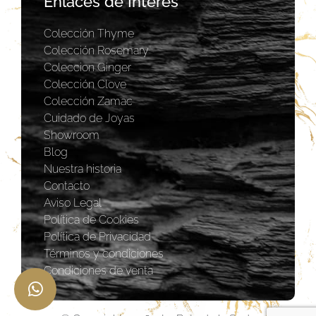
Enlaces de Interés
Colección Thyme
Colección Rosemary
Coleccion Ginger
Colección Clove
Colección Zamac
Cuidado de Joyas
Showroom
Blog
Nuestra historia
Contacto
Aviso Legal
Política de Cookies
Política de Privacidad
Términos y condiciones
Condiciones de venta