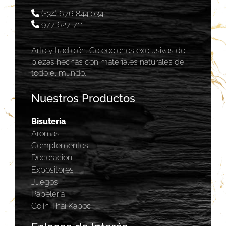
(+34) 676 844 034
977 627 711
Arte y tradición. Colecciones exclusivas de
piezas hechas con materiales naturales de
todo el mundo.
Nuestros Productos
Bisutería
Aromas
Complementos
Decoración
Expositores
Juegos
Papelería
Cojín Thai Kapoc