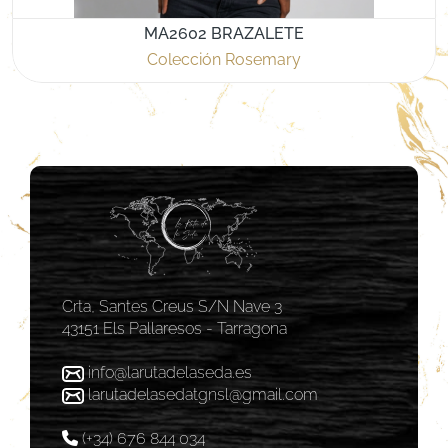
MA2602 BRAZALETE
Colección Rosemary
Crta, Santes Creus S/N Nave 3
43151 Els Pallaresos - Tarragona
info@larutadelaseda.es
larutadelasedatgnsl@gmail.com
(+34) 676 844 034