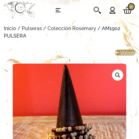
0
Inicio
/
Pulseras
/
Colección Rosemary
/ AM1902
PULSERA
Volver