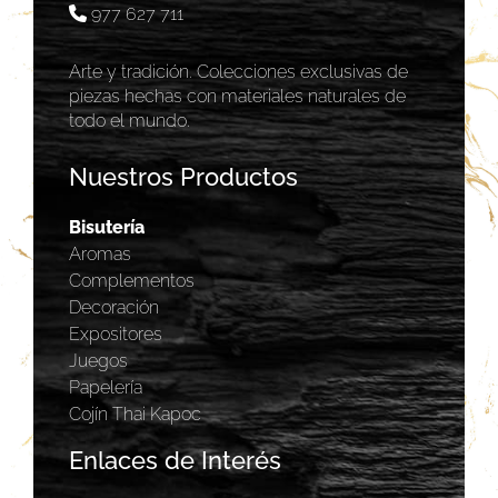
977 627 711
Arte y tradición. Colecciones exclusivas de
piezas hechas con materiales naturales de
todo el mundo.
Nuestros Productos
Bisutería
Aromas
Complementos
Decoración
Expositores
Juegos
Papelería
Cojín Thai Kapoc
Enlaces de Interés