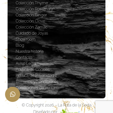
Colección Thyme
Colección Rosemary
Coleccion Ginger
Colección Clove
Colección Zamac
Cuidado de Joyas
Showroom
Blog
Nuestra historia
Contacto
Aviso Legal
Política de Cookies
Política de Privacidad
Términos y condiciones
Condiciones de venta
© Copyright 2026 - La Ruta de la Seda
Diseñado por: