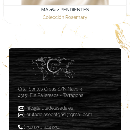
MA2622 PENDIENTES
Colección Rosemary
Crta, Santes Creus S/N Nave 3
43151 Els Pallaresos - Tarragona
info@larutadelaseda.es
larutadelasedatgnsl@gmail.com
(+34) 676 844 034