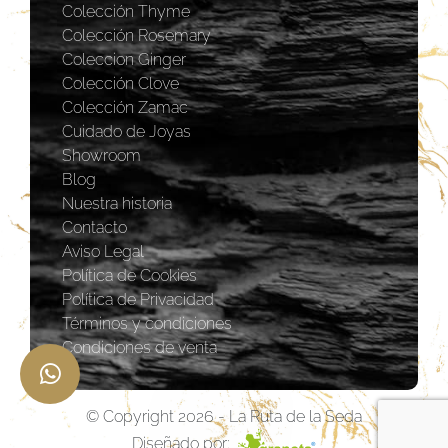
Colección Thyme
Colección Rosemary
Coleccion Ginger
Colección Clove
Colección Zamac
Cuidado de Joyas
Showroom
Blog
Nuestra historia
Contacto
Aviso Legal
Política de Cookies
Política de Privacidad
Términos y condiciones
Condiciones de venta
© Copyright 2026 - La Ruta de la Seda
Diseñado por: