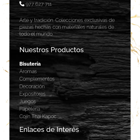
977 627 711
Arte y tradición. Colecciones exclusivas de
piezas hechas con materiales naturales de
todo el mundo.
Nuestros Productos
Bisutería
Aromas
Complementos
Decoración
Expositores
Juegos
Papelería
Cojín Thai Kapoc
Enlaces de Interés