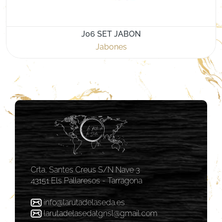
J06 SET JABON
Jabones
Crta, Santes Creus S/N Nave 3
43151 Els Pallaresos - Tarragona
info@larutadelaseda.es
larutadelasedatgnsl@gmail.com