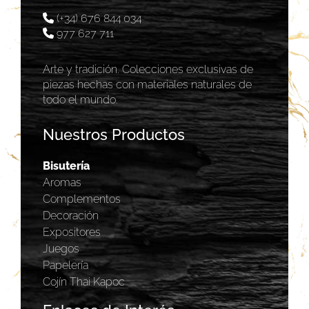
(+34) 676 844 034
977 627 711
Arte y tradición. Colecciones exclusivas de
piezas hechas con materiales naturales de
todo el mundo.
Nuestros Productos
Bisutería
Aromas
Complementos
Decoración
Expositores
Juegos
Papelería
Cojín Thai Kapoc