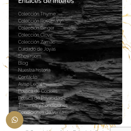
Enlaces de Interés
Colección Thyme
Colección Rosemary
Coleccion Ginger
Colección Clove
Colección Zamac
Cuidado de Joyas
Showroom
Blog
Nuestra historia
Contacto
Aviso Legal
Política de Cookies
Política de Privacidad
Términos y condiciones
Condiciones de venta