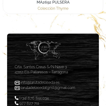
MA2692 PULSERA
Colección Thyme
Crta, Santes Creus S/N Nave 3
43151 Els Pallaresos - Tarragona
info@larutadelaseda.es
larutadelasedatgnsl@gmail.com
(+34) 676 844 034
977 627 711