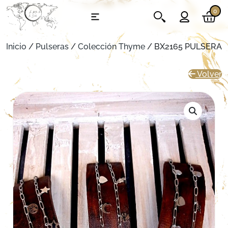
0
Inicio
/
Pulseras
/
Colección Thyme
/ BX2165 PULSERA
Volver