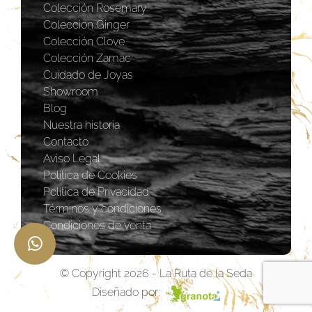
Colección Rosemary
Coleccion Ginger
Colección Clove
Colección Zamac
Cuidado de Joyas
Showroom
Blog
Nuestra historia
Contacto
Aviso Legal
Política de Cookies
Política de Privacidad
Términos y condiciones
Condiciones de venta
© Copyright 2026 - La Ruta de la Seda
Diseñado por: