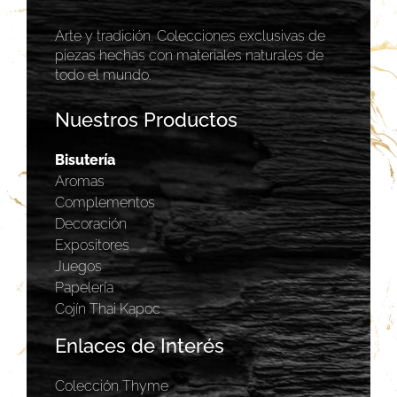
Arte y tradición. Colecciones exclusivas de
piezas hechas con materiales naturales de
todo el mundo.
Nuestros Productos
Bisutería
Aromas
Complementos
Decoración
Expositores
Juegos
Papelería
Cojín Thai Kapoc
Enlaces de Interés
Colección Thyme