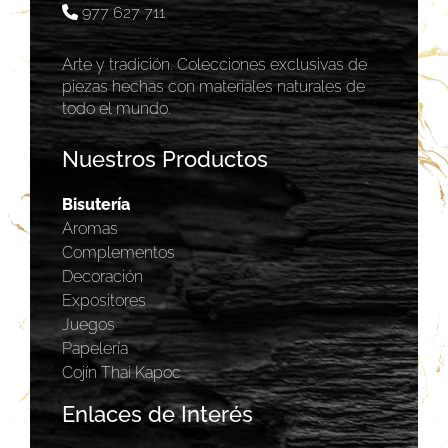
977 627 711
Arte y tradición. Colecciones exclusivas de
piezas hechas con materiales naturales de
todo el mundo.
Nuestros Productos
Bisutería
Aromas
Complementos
Decoración
Expositores
Juegos
Papelería
Cojín Thai Kapoc
Enlaces de Interés