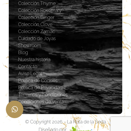
Colección Thyme
Colección Rosemary
Coleccion Ginger
Colección Clove
Colección Zamac
Cuidado de Joyas
Showroom
Blog
Nuestra historia
Contacto
Aviso Legal
Política de Cookies
Política de Privacidad
Términos y condiciones
Condiciones de venta
© Copyright 2026 - La Ruta de la Seda
Diseñado por: