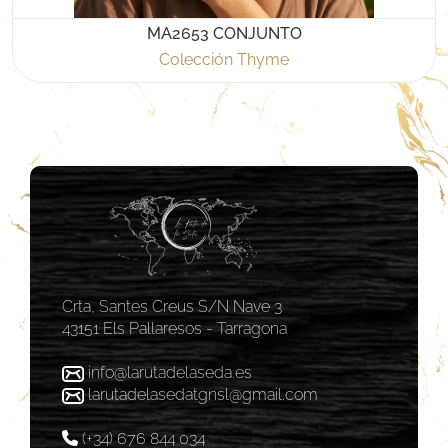
MA2653 CONJUNTO
Colección Thyme
Crta, Santes Creus S/N Nave 3
43151 Els Pallaresos - Tarragona
info@larutadelaseda.es
larutadelasedatgnsl@gmail.com
(+34) 676 844 034