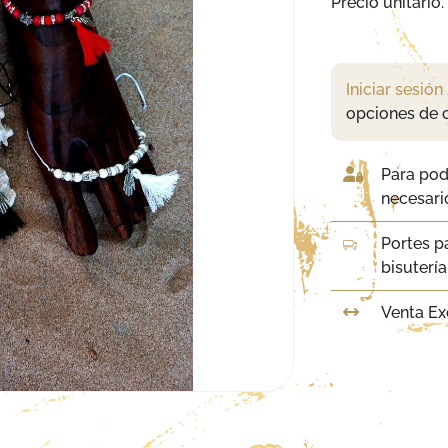
Precio unitario.
Iniciar sesión
opciones de 
Para pod
necesario
Portes p
bisuterí
Venta Ex