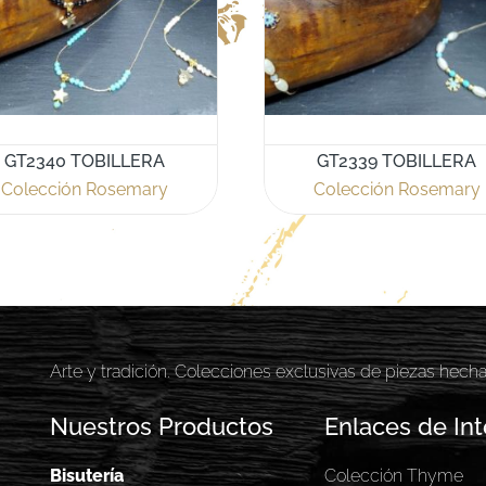
GT2340 TOBILLERA
GT2339 TOBILLERA
Colección Rosemary
Colección Rosemary
Arte y tradición. Colecciones exclusivas de piezas hech
Nuestros Productos
Enlaces de Int
Bisutería
Colección Thyme