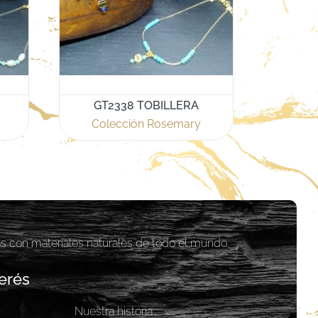
GT2338 TOBILLERA
Colección Rosemary
as con materiales naturales de todo el mundo.
erés
Nuestra historia