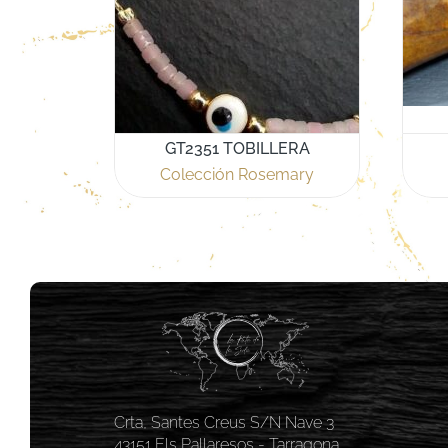
GT2351 TOBILLERA
Colección Rosemary
Crta, Santes Creus S/N Nave 3
43151 Els Pallaresos - Tarragona